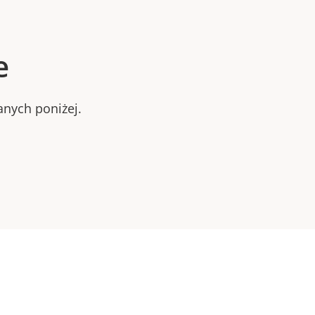
e
anych poniżej.