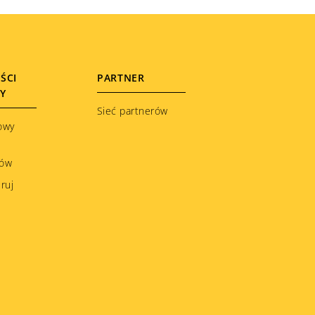
ŚCI
PARTNER
ŁY
Sieć partnerów
owy
ków
ruj