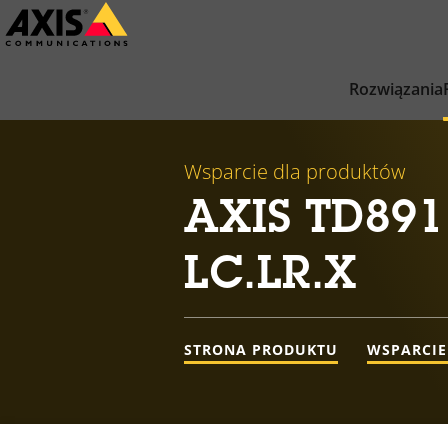
Przejdź
do
głównej
Rozwiązania
zawartości
Wsparcie dla produktów
AXIS TD891
LC.LR.X
STRONA PRODUKTU
WSPARCIE