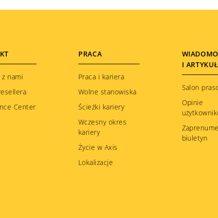
KT
PRACA
WIADOMO
I ARTYKU
 z nami
Praca i kariera
Salon pras
resellera
Wolne stanowiska
Opinie
nce Center
Ścieżki kariery
użytkowni
Wczesny okres
Zaprenume
kariery
biuletyn
Życie w Axis
Lokalizacje