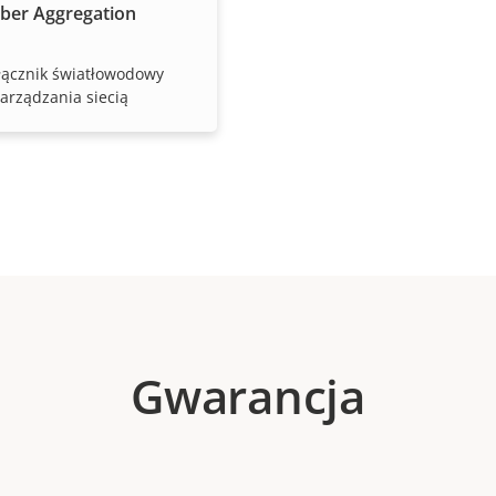
iber Aggregation
łącznik światłowodowy
arządzania siecią
Gwarancja