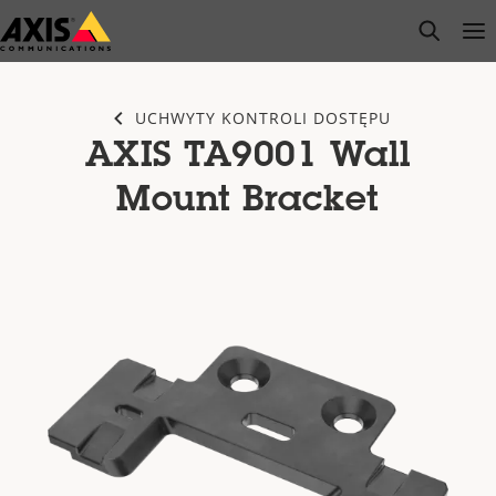
Przejdź
open s
Op
Clo
do
głównej
zawartości
UCHWYTY KONTROLI DOSTĘPU
AXIS TA9001 Wall
Mount Bracket