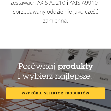
zestawach AXIS A9210 i AXIS A9910 i
sprzedawany oddzielnie jako część
zamienna.
Porównaj
produkty
i wybierz najlepsze.
WYPRÓBUJ SELEKTOR PRODUKTÓW