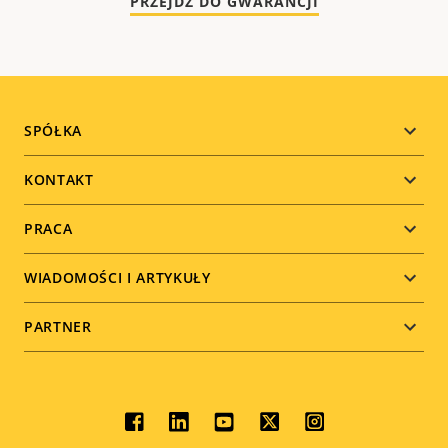
PRZEJDŹ DO GWARANCJI
Footer
SPÓŁKA
menu
KONTAKT
PRACA
WIADOMOŚCI I ARTYKUŁY
PARTNER
Social