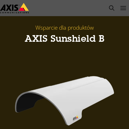
Przejdź
open s
Op
Clo
do
głównej
zawartości
Wsparcie dla produktów
AXIS Sunshield B