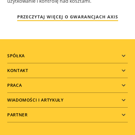
użytkowanie i kontrolę nad kosztami.
PRZECZYTAJ WIĘCEJ O GWARANCJACH AXIS
Footer
SPÓŁKA
menu
KONTAKT
PRACA
WIADOMOŚCI I ARTYKUŁY
PARTNER