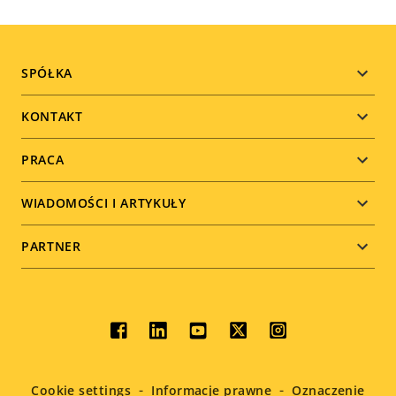
Footer
SPÓŁKA
menu
KONTAKT
PRACA
WIADOMOŚCI I ARTYKUŁY
PARTNER
Social
menu
Cookie settings
Informacje prawne
Oznaczenie