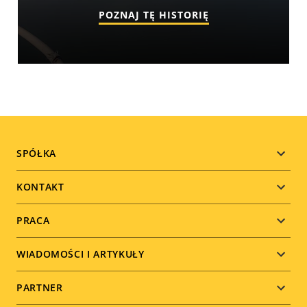
POZNAJ TĘ HISTORIĘ
Footer
SPÓŁKA
menu
KONTAKT
PRACA
WIADOMOŚCI I ARTYKUŁY
PARTNER