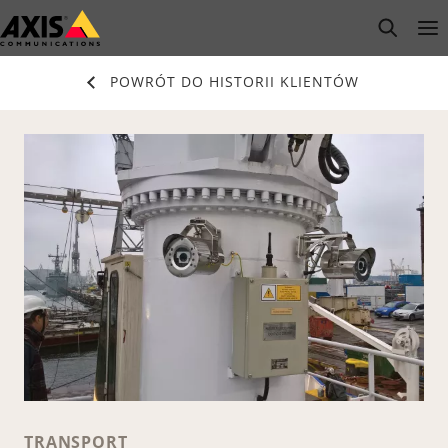
Przejdź
open s
Op
Clo
do
głównej
POWRÓT DO HISTORII KLIENTÓW
zawartości
TRANSPORT