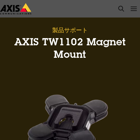
メ
open s
Op
Clo
イ
ン
コ
製品サポート
ン
AXIS TW1102 Magnet
テ
ン
Mount
ツ
に
ス
キ
ッ
プ