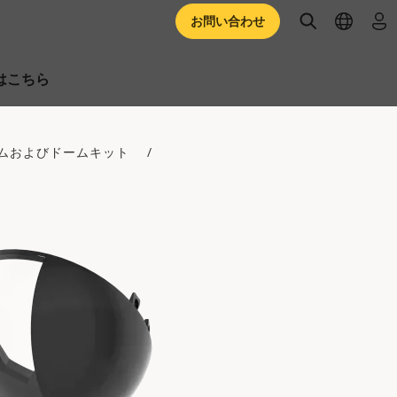
open searc
open l
ロ
お問い合わせ
はこちら
ムおよびドームキット