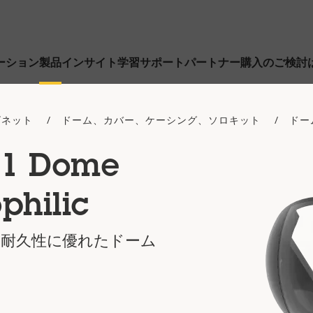
ーション
製品
インサイト
学習
サポート
パートナー
購入のご検討
ビネット
ドーム、カバー、ケーシング、ソロキット
ドー
11 Dome
philic
の耐久性に優れたドーム