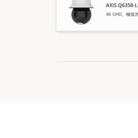
AXIS Q6358-L
4K UHD、極低