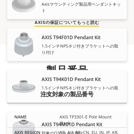
Axisマウンティング製品用ペンダントキッ
をお約束し、費用対効果を高めるものです。
ト
AXISの保証についてもっと読む
AXIS T94F01D Pendant Kit
1.5インチNPSネジ付きブラケットへの取
り付け
製品番号
AXIS T94K01D Pendant Kit
1.5インチNPSネジ付きブラケットへの取
注文対象の製品番号
り付け
AXIS TP3301-E Pole Mount
Black
AXIS T94M01D Pendant Kit
AR, AU, BR, CN, EU, IN, JP, KR,
対象のQ35カメラ向け