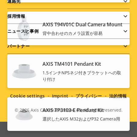
menu
連絡先
採用情報
AXIS T94V01C Dual Camera Mount
ニュースと事例
背中合わせのカメラ設置が容易
パートナー
AXIS TM4101 Pendant Kit
1.5インチNPSネジ付きブラケットへの取
Social
り付け
menu
Cookie settings
Imprint
プライバシー
法的情報
AXIS TP3103-E Pendant Kit
© 2026
Axis Communications AB. All rights reserved.
Legal
選択したAXIS M32およびP32 Camera用
menu