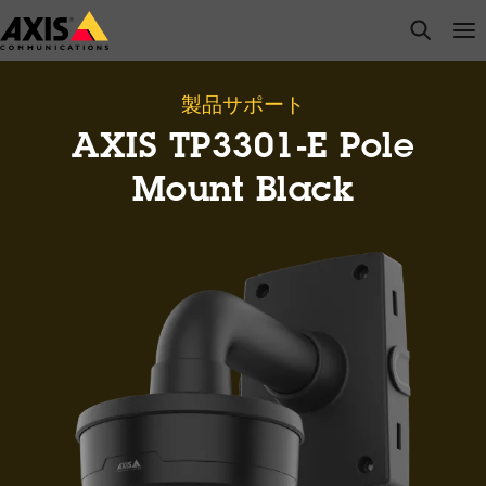
メ
open s
Op
Clo
イ
ン
コ
製品サポート
ン
AXIS TP3301-E Pole
テ
ン
Mount Black
ツ
に
ス
キ
ッ
プ