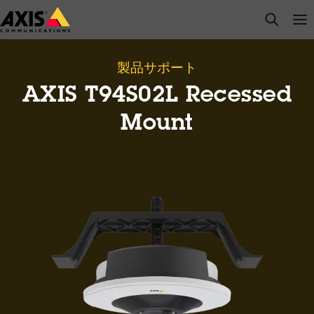
メ
open s
Op
Clo
イ
ン
コ
製品サポート
ン
AXIS T94S02L Recessed
テ
ン
Mount
ツ
に
ス
キ
ッ
プ