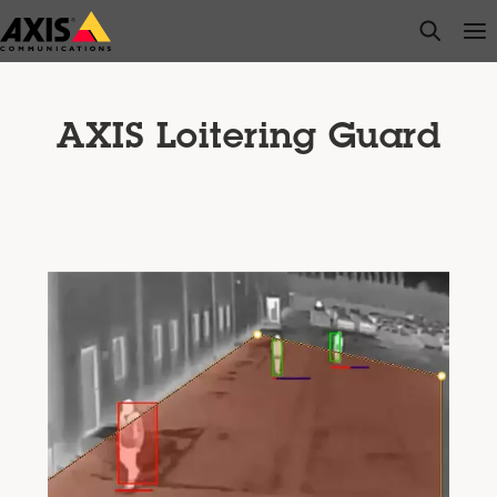
メ
open s
Op
Clo
イ
ン
コ
ン
AXIS Loitering Guard
テ
ン
ツ
に
ス
キ
ッ
プ