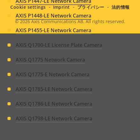
AXIS P1447-LE Network Camera
menu
Cookie settings
Imprint
プライバシー
法的情報
AXIS P1448-LE Network Camera
© 2026
Axis Communications AB. All rights reserved.
Legal
AXIS P1455-LE Network Camera
menu
AXIS Q1700-LE License Plate Camera
AXIS Q1775 Network Camera
AXIS Q1775-E Network Camera
AXIS Q1785-LE Network Camera
AXIS Q1786-LE Network Camera
AXIS Q1798-LE Network Camera