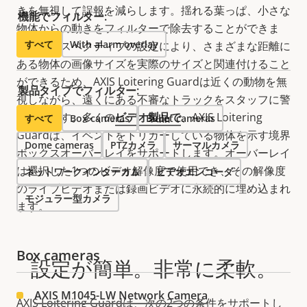
きを無視して誤報を
減らします
。揺れる葉っぱ、小さな
機能でフィルター:
物体からの動きをフィルターで除去することができま
すべて
With alarm overlay
す。パースペクティブの設定により、さまざまな距離に
ある物体の画像サイズを実際のサイズと関連付けること
ができるため、AXIS Loitering Guardは近くの動物を無
製品タイプでフィルター:
視しながら、遠くにある不審なトラックをスタッフに警
告できます。
多くの
ビデオ製品で
、
AXIS Loitering
すべて
Box cameras
Bullet cameras
Guardは、イベントをトリガーしている
物体
を示す境界
Dome cameras
PTZカメラ
サーマルカメラ
ボックスオーバーレイをサポートします。オーバーレイ
は選択した1つのビデオ解像度で使用でき、その解像度
ネットワークインターカム
ビデオエンコーダ
のライブビデオまたは録画ビデオに永続的に埋め込まれ
モジュラー型カメラ
ます。
Box cameras
設定が簡単。非常に柔軟。
AXIS M1045-LW Network Camera
AXIS Loitering Guardは、次の2つの条件をサポートし