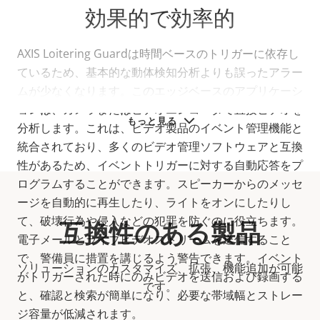
効果的で効率的
AXIS Loitering Guardは時間ベースのトリガーに依存し
ているため、基本的な動体検知分析よりも誤ったアラー
ムが少なくなります。このエッジベースのアプリケーシ
ョンは、カメラまたはビデオエンコーダで直接ビデオを
もっと見る
分析します。これは、ビデオ製品のイベント管理機能と
統合されており、多くのビデオ管理ソフトウェアと互換
性があるため、イベントトリガーに対する自動応答をプ
ログラムすることができます。スピーカーからのメッセ
ージを自動的に再生したり、ライトをオンにしたりし
て、破壊行為や侵入などの犯罪を防ぐのに役立ちます。
互換性のある製品
電子メールとライブビデオストリームを送信すること
で、警備員に措置を講じるよう警告できます。イベント
ソリューションのカスタマイズ、拡張、機能追加が可能
がトリガーされた時にのみビデオを送信および録画する
です。
と、確認と検索が簡単になり、必要な帯域幅とストレー
ジ容量が低減されます。