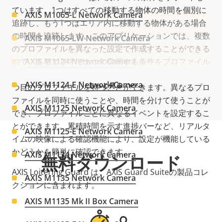
ています。1つはすべての移動する物体の時間を個別に
AXIS M1065-L Network Camera
追跡し、もう1つはエリア内に移動する物体がある場合
の時間を追跡します。このアプリケーションでは、複数
AXIS M1065-LW Network Camera
のプロファイルを異なった設定で作成することができる
ので、あるエリアで１つの徘徊する条件をプロファイル
AXIS M1124 Network Camera
として持ち、別のシーンのエリアで、異なった条件の2
AXIS M1124-E Network Camera
もっと見る
つ目のプロファイルを持つことができます。異なるプロ
ファイルを同時に使うことや、時間を分けて使うことが
AXIS M1125 Network Camera
でき、プロファイルごとに異なるイベントを設定するこ
とができます。
累積時間を示す進捗バー
など、リアルタ
AXIS M1125-E Network Camera
イムの映像による確認機能により、設定が機能している
かどうかを簡単に確認できます。
AXIS M1134 Network Camera
無料ダウンロード
AXIS Loitering Guard は、AXIS Guard Suiteの製品コレ
AXIS M1135 Network Camera
クションに含まれます。
AXIS M1135 Mk II Box Camera