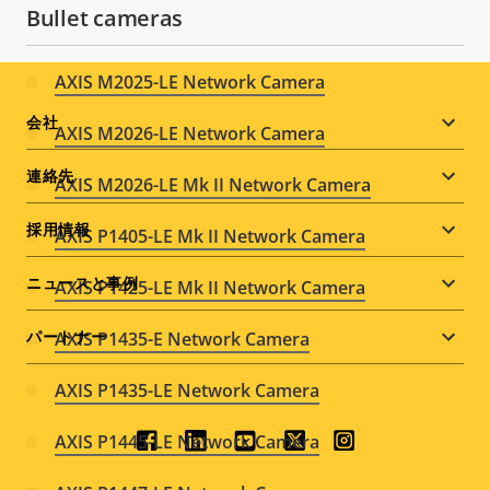
Bullet cameras
AXIS M2025-LE Network Camera
Footer
会社
AXIS M2026-LE Network Camera
menu
連絡先
AXIS M2026-LE Mk II Network Camera
採用情報
AXIS P1405-LE Mk II Network Camera
ニュースと事例
AXIS P1425-LE Mk II Network Camera
パートナー
AXIS P1435-E Network Camera
AXIS P1435-LE Network Camera
AXIS P1445-LE Network Camera
Social