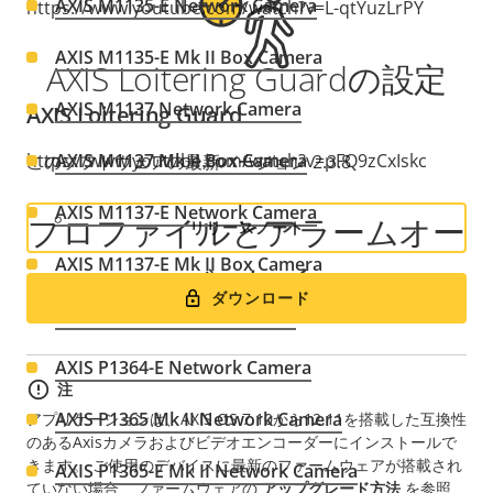
AXIS M1135-E Network Camera
https://www.youtube.com/watch?v=L-qtYuzLrPY
AXIS M1135-E Mk II Box Camera
AXIS Loitering Guardの設定
AXIS M1137 Network Camera
AXIS Loitering Guard
https://www.youtube.com/watch?v=pFQ9zCxIskc
AXIS M1137 Mk II Box Camera
このソフトウェアの最新バージョン 2.3.8
AXIS M1137-E Network Camera
プロファイルとアラームオー
リリースノート
AXIS M1137-E Mk II Box Camera
バーレイ
ダウンロード
AXIS P1364 Network Camera
AXIS P1364-E Network Camera
注
AXIS P1365 Mk II Network Camera
アプリケーションは、AXIS OS 7.10から12.11を搭載した互換性
のあるAxisカメラおよびビデオエンコーダーにインストールで
きます。
ご使用のデバイスに最新のファームウェアが搭載され
AXIS P1365-E Mk II Network Camera
ていない場合、ファームウェアの
アップグレード方法
を参照