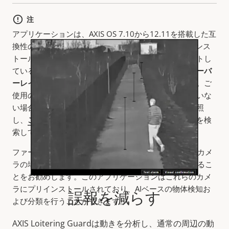
注
アプリケーションは、AXIS OS 7.10から12.11を搭載した互
換性のあるAxisカメラおよびビデオエンコーダーにインス
トールできます。アラームオーバーレイ機能もサポートし
ているデバイスのリストを確認するには、
アラームオーバ
ーレイ付き
フィルターボタンをクリックしてください。
ご
使用のデバイスに最新のファームウェアが搭載されていな
い場合は、ファームウェアの
アップグレード方法
を参照
し、
こちら
でご使用のデバイスの最新ファームウェアを検
索してください。
ファームウェア10.2 (またはそれ以降) と互換性のあるカメ
ラの場合、
AXIS Object Analytics
にアップグレードするこ
とをお勧めします。このアプリケーションはこれらのカメ
ラにプリインストールされており、AIベースの物体検知お
誤報を減らす
よび分類を行うことができます。
AXIS Loitering Guardは動きを分析し、通常の周辺の動