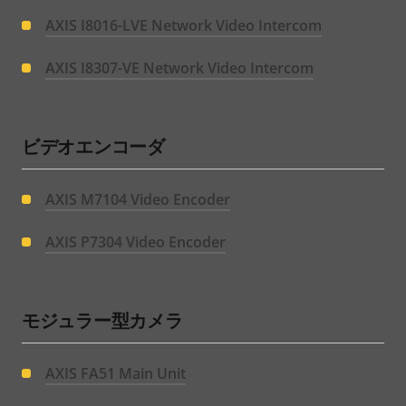
AXIS I8016-LVE Network Video Intercom
AXIS I8307-VE Network Video Intercom
ビデオエンコーダ
AXIS M7104 Video Encoder
AXIS P7304 Video Encoder
モジュラー型カメラ
AXIS FA51 Main Unit