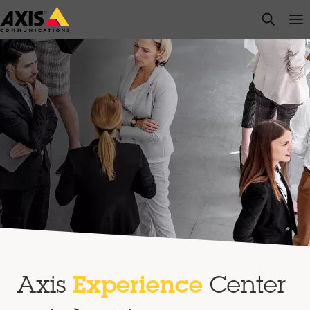
メ
open s
Op
Clo
イ
ン
コ
ン
テ
ン
ツ
に
ス
キ
ッ
プ
Axis
Experience
Center