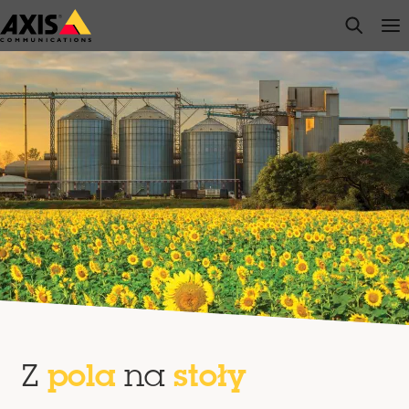
Przejdź
open s
Op
Clo
do
głównej
zawartości
Z
pola
na
stoły