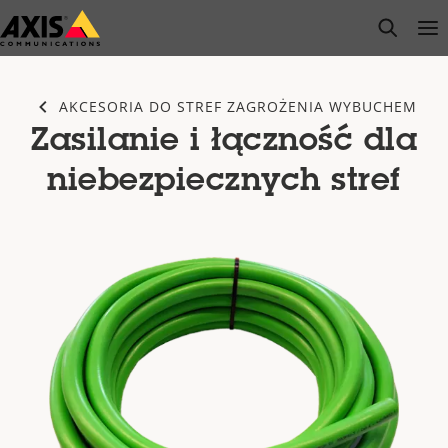
Przejdź
open s
Op
Clo
do
głównej
zawartości
AKCESORIA DO STREF ZAGROŻENIA WYBUCHEM
Zasilanie i łączność dla
niebezpiecznych stref