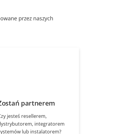
alowane przez naszych
Zostań partnerem
Czy jesteś resellerem,
dystrybutorem, integratorem
systemów lub instalatorem?