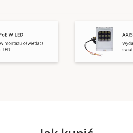
 PoE W-LED
AXIS
 w montażu oświetlacz
Wydaj
m LED
świa