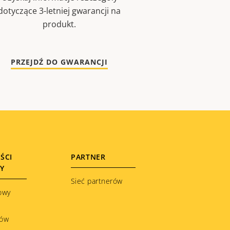
dotyczące 3-letniej gwarancji na
produkt.
PRZEJDŹ DO GWARANCJI
ŚCI
PARTNER
ŁY
Sieć partnerów
owy
ków