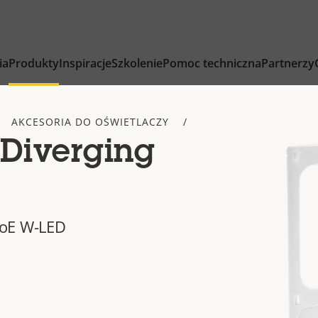
ia
Produkty
Inspiracje
Szkolenie
Pomoc techniczna
Partnerzy
AKCESORIA DO OŚWIETLACZY
 Diverging
PoE W-LED