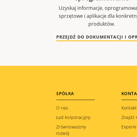
Uzyskaj informacje, oprogramowa
sprzętowe i aplikacje dla konkret
produktów.
Footer
SPÓŁKA
KONTA
menu
O nas
Kontakt
Ład korporacyjny
Znajdź 
Zrównoważony
Experie
rozwój