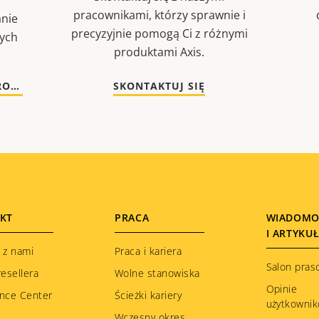
pracownikami, którzy sprawnie i
nie
precyzyjnie pomogą Ci z różnymi
nych
produktami Axis.
PRZEJDŹ DO DOKUMENTACJI I OPROGRAMOWANIA
SKONTAKTUJ SIĘ
KT
PRACA
WIADOMO
I ARTYKU
 z nami
Praca i kariera
Salon pras
resellera
Wolne stanowiska
Opinie
nce Center
Ścieżki kariery
użytkowni
Wczesny okres