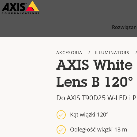
Przejdź
do
głównej
Rozwiązan
zawartości
AKCESORIA
ILLUMINATORS
AXIS White
Lens B 120°
Do AXIS T90D25 W-LED i 
Kąt wiązki 120°
Odległość wiązki 18 m