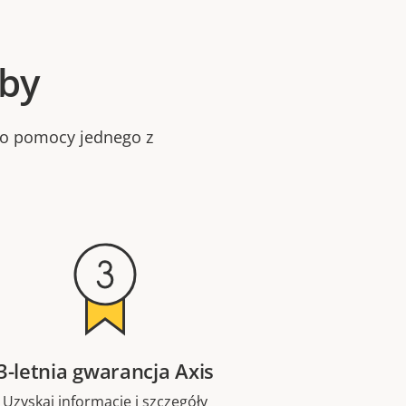
oby
bo pomocy jednego z
3-letnia gwarancja Axis
Uzyskaj informacje i szczegóły