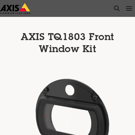
Przejdź
open s
Op
Clo
do
głównej
zawartości
AXIS TQ1803 Front
Window Kit