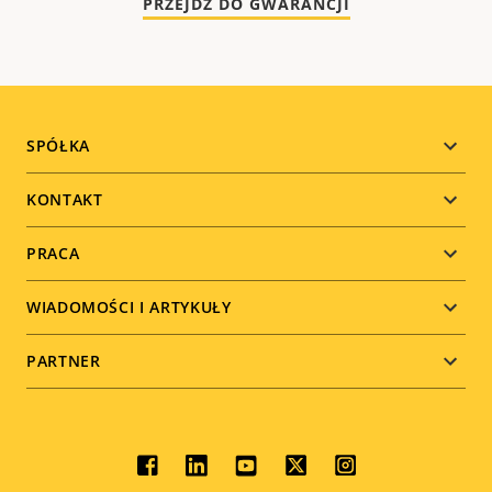
PRZEJDŹ DO GWARANCJI
Footer
SPÓŁKA
menu
KONTAKT
PRACA
WIADOMOŚCI I ARTYKUŁY
PARTNER
Social