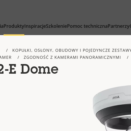
ia
Produkty
Inspiracje
Szkolenie
Pomoc techniczna
Partnerzy
Y
KOPUŁKI, OSŁONY, OBUDOWY I POJEDYNCZE ZESTAW
KAMER
ZGODNOŚĆ Z KAMERAMI PANORAMICZNYMI
2-E Dome
r