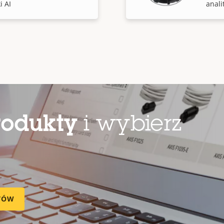
i AI
anali
rodukty
i wybierz
TÓW