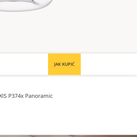
JAK KUPIĆ
AXIS P374x Panoramic