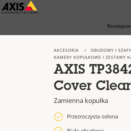
Przejdź
do
głównej
Rozwiązan
zawartości
AKCESORIA
OBUDOWY I SZAF
KAMERY KOPUŁKOWE I ZESTAWY 
AXIS TP384
Cover Clea
Zamienna kopułka
Przezroczysta osłona
Biała obudowa