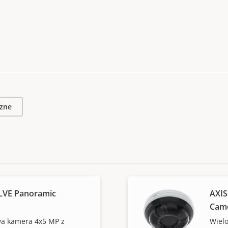
zne
LVE Panoramic
AXIS
Cam
wa kamera 4x5 MP z
Wiel