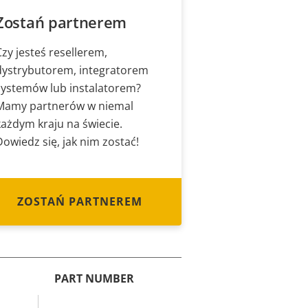
Zostań partnerem
Czy jesteś resellerem,
dystrybutorem, integratorem
systemów lub instalatorem?
Mamy partnerów w niemal
każdym kraju na świecie.
Dowiedz się, jak nim zostać!
ZOSTAŃ PARTNEREM
PART NUMBER