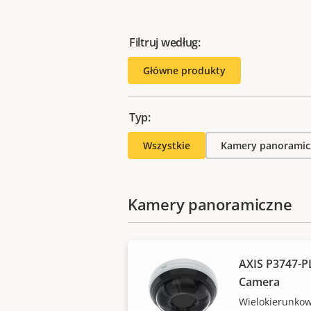
Filtruj według:
Główne produkty
Typ:
Wszystkie
Kamery panoramic
Kamery panoramiczne
AXIS P3747-P
Camera
Wielokierunko