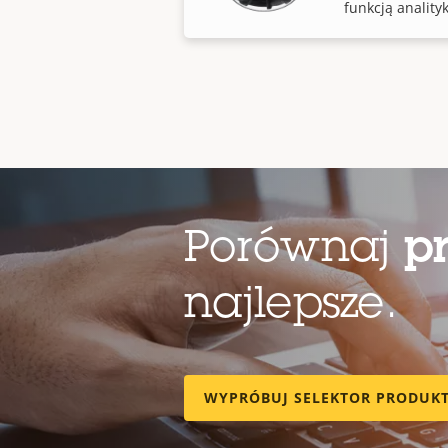
funkcją analityk
Porównaj
p
najlepsze.
WYPRÓBUJ SELEKTOR PRODUK