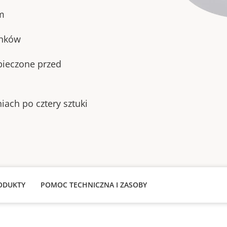
m
ynków
pieczone przed
ch po cztery sztuki
ODUKTY
POMOC TECHNICZNA I ZASOBY