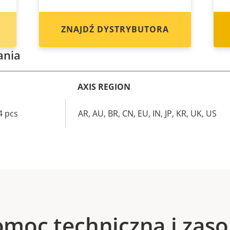
ZNAJDŹ DYSTRYBUTORA
ania
AXIS REGION
4 pcs
AR, AU, BR, CN, EU, IN, JP, KR, UK, US
moc techniczna i zas