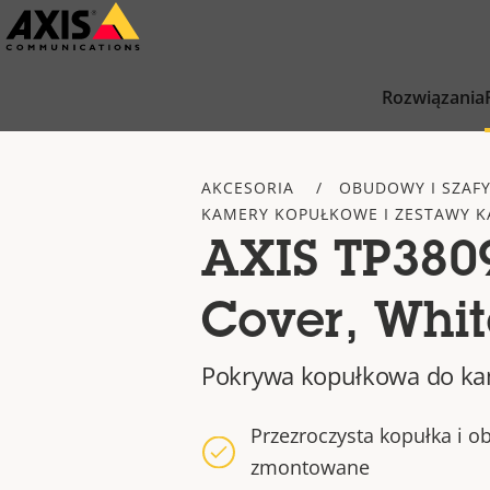
Przejdź
do
głównej
Rozwiązania
zawartości
AKCESORIA
OBUDOWY I SZAF
KAMERY KOPUŁKOWE I ZESTAWY 
AXIS TP38
Cover, Whit
Pokrywa kopułkowa do ka
Przezroczysta kopułka i 
zmontowane