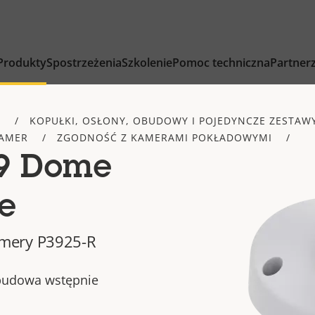
Produkty
Spostrzeżenia
Szkolenie
Pomoc techniczna
Partner
Y
KOPUŁKI, OSŁONY, OBUDOWY I POJEDYNCZE ZESTAW
KAMER
ZGODNOŚĆ Z KAMERAMI POKŁADOWYMI
09 Dome
e
mery P3925-R
obudowa wstępnie