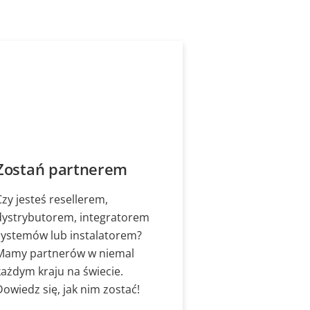
Zostań partnerem
Czy jesteś resellerem,
dystrybutorem, integratorem
systemów lub instalatorem?
Mamy partnerów w niemal
każdym kraju na świecie.
Dowiedz się, jak nim zostać!