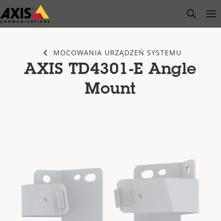
Przejdź
open s
Op
Clo
do
głównej
zawartości
MOCOWANIA URZĄDZEŃ SYSTEMU
AXIS TD4301-E Angle
Mount