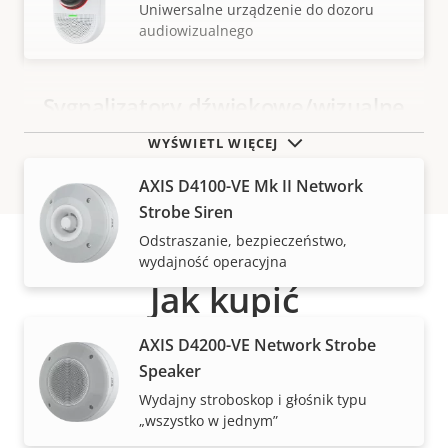
Uniwersalne urządzenie do dozoru
audiowizualnego
Sygnalizatory dźwiękowe/wizualne
WYŚWIETL WIĘCEJ
AXIS D4100-VE Mk II Network
Strobe Siren
Odstraszanie, bezpieczeństwo,
wydajność operacyjna
Jak kupić
AXIS D4200-VE Network Strobe
Rozwiązania i indywidualne produkty Axis są
Speaker
sprzedawane i fachowo instalowane przez naszych
Wydajny stroboskop i głośnik typu
zaufanych partnerów.
„wszystko w jednym”