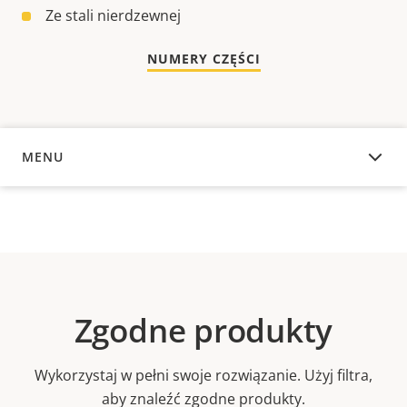
Ze stali nierdzewnej
NUMERY CZĘŚCI
MENU
INFORMACJE OGÓLNE
Zgodne produkty
Wykorzystaj w pełni swoje rozwiązanie. Użyj filtra,
aby znaleźć zgodne produkty.