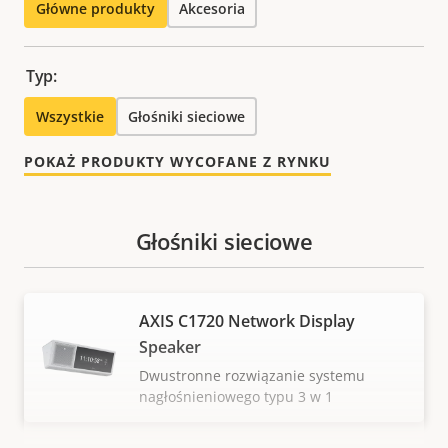
Główne produkty
Akcesoria
Typ:
Wszystkie
Głośniki sieciowe
POKAŻ PRODUKTY WYCOFANE Z RYNKU
Głośniki sieciowe
AXIS C1720 Network Display
Speaker
Dwustronne rozwiązanie systemu
nagłośnieniowego typu 3 w 1