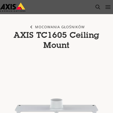
Przejdź
open s
Op
Clo
do
głównej
zawartości
MOCOWANIA GŁOŚNIKÓW
AXIS TC1605 Ceiling
Mount