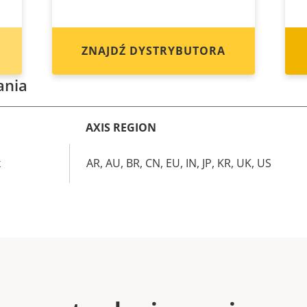
ZNAJDŹ DYSTRYBUTORA
ania
AXIS REGION
x
AR, AU, BR, CN, EU, IN, JP, KR, UK, US