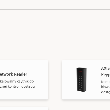
AXIS
etwork Reader
Key
kalowalny czytnik do
Kompa
cznej kontroli dostępu
klawi
dost