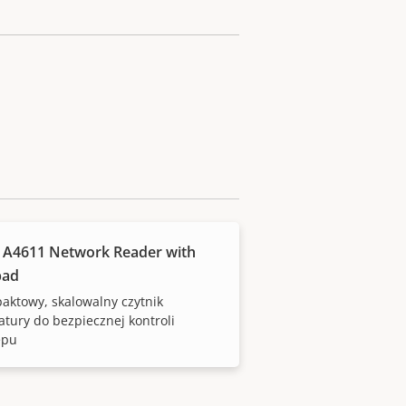
 A4611 Network Reader with
pad
ktowy, skalowalny czytnik
atury do bezpiecznej kontroli
ępu