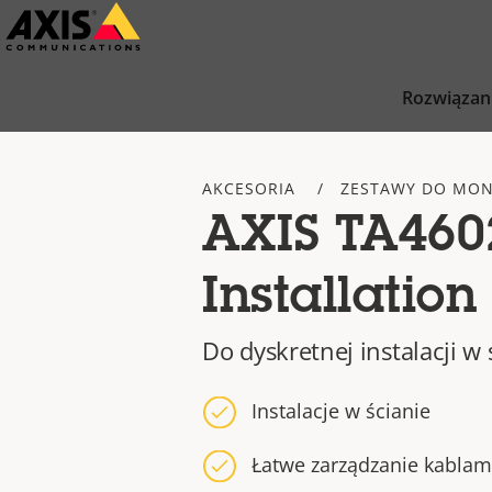
Przejdź
do
głównej
Rozwiązan
zawartości
AKCESORIA
ZESTAWY DO MO
AXIS TA460
Installatio
Do dyskretnej instalacji w 
Instalacje w ścianie
Łatwe zarządzanie kablam