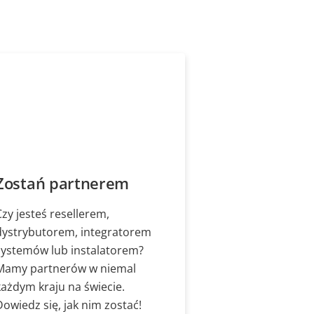
Zostań partnerem
Czy jesteś resellerem,
dystrybutorem, integratorem
systemów lub instalatorem?
Mamy partnerów w niemal
każdym kraju na świecie.
Dowiedz się, jak nim zostać!