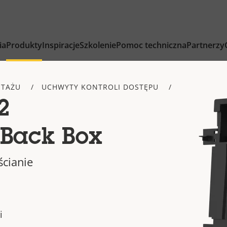
ia
Produkty
Inspiracje
Szkolenie
Pomoc techniczna
Partnerzy
NTAŻU
UCHWYTY KONTROLI DOSTĘPU
2
n Back Box
ścianie
i