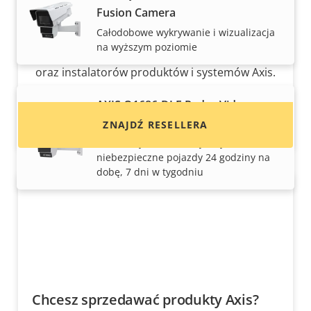
Fusion Camera
Chcesz kupić produkty Axis?
Całodobowe wykrywanie i wizualizacja
na wyższym poziomie
Znajdź resellerów, integratorów systemów
oraz instalatorów produktów i systemów Axis.
AXIS Q1686-DLE Radar-Video
Fusion Camera
ZNAJDŹ RESELLERA
Monitoruj ruch i identyfikuj
niebezpieczne pojazdy 24 godziny na
dobę, 7 dni w tygodniu
Chcesz sprzedawać produkty Axis?