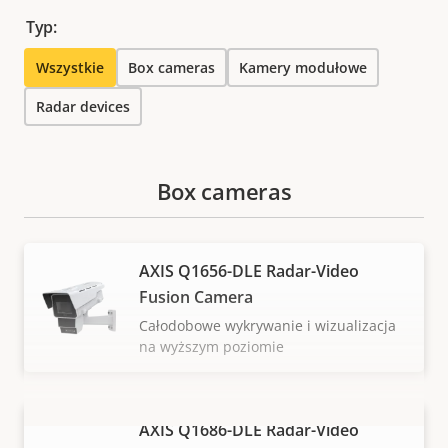
Typ:
Wszystkie
Box cameras
Kamery modułowe
Radar devices
Box cameras
AXIS Q1656-DLE Radar-Video
Fusion Camera
Całodobowe wykrywanie i wizualizacja
na wyższym poziomie
AXIS Q1686-DLE Radar-Video
WYŚWIETL WIĘCEJ