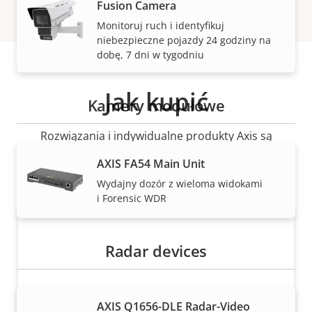
Fusion Camera
Monitoruj ruch i identyfikuj
niebezpieczne pojazdy 24 godziny na
dobę, 7 dni w tygodniu
Jak kupić
Kamery modułowe
Rozwiązania i indywidualne produkty Axis są
sprzedawane i fachowo instalowane przez naszych
AXIS FA54 Main Unit
zaufanych partnerów.
Wydajny dozór z wieloma widokami
i Forensic WDR
Radar devices
AXIS Q1656-DLE Radar-Video