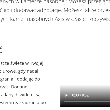
nych w kamerze nasobnej: Możesz przegląda
ać go i dodawać adnotacje. Możesz także prze
nych kamer nasobnych Axis w czasie rzeczywi
ć
szcze świeże w Twojej
biurowe, gdy nadal
agrania i dodając do
 czas. Dodane
etadanych wideo i są
ystemu zarządzania po