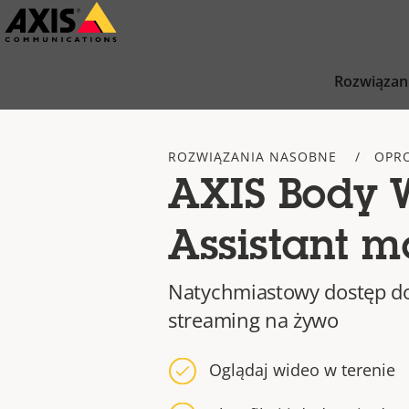
Przejdź
do
głównej
Rozwiązan
zawartości
ROZWIĄZANIA NASOBNE
OPR
AXIS Body 
Assistant m
Natychmiastowy dostęp d
streaming na żywo
Oglądaj wideo w terenie