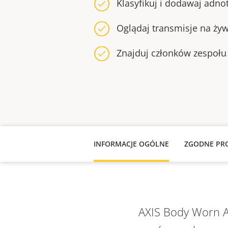
Klasyfikuj i dodawaj adno
Oglądaj transmisje na ży
Znajduj członków zespoł
INFORMACJE OGÓLNE
ZGODNE PR
AXIS Body Worn As