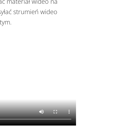
ć materiał wideo na
syłać strumień wideo
stym.