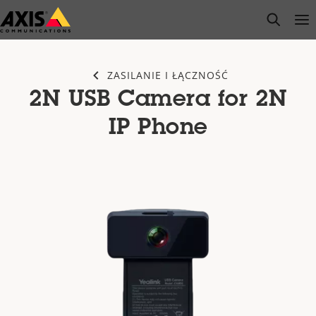
Przejdź
open s
Op
Clo
do
głównej
zawartości
ZASILANIE I ŁĄCZNOŚĆ
2N USB Camera for 2N
IP Phone