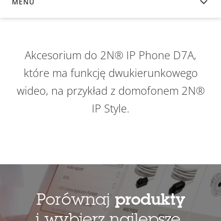
MENU
INFORMACJE OGÓLNE
Akcesorium do 2N® IP Phone D7A,
które ma funkcję dwukierunkowego
wideo, na przykład z domofonem 2N®
IP Style.
Porównaj
produkty