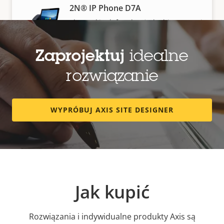
2N® IP Phone D7A
Elegancki telefon do użytku biurowego i
komercyjnego
Zaprojektuj
idealne
rozwiązanie
WYPRÓBUJ AXIS SITE DESIGNER
Jak kupić
Rozwiązania i indywidualne produkty Axis są