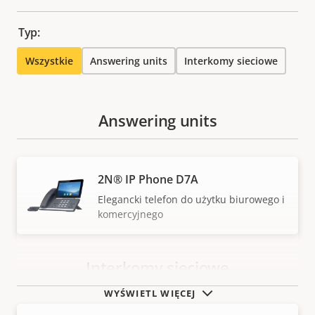
Typ:
Wszystkie
Answering units
Interkomy sieciowe
Answering units
2N® IP Phone D7A
Elegancki telefon do użytku biurowego i
komercyjnego
Interkomy sieciowe
WYŚWIETL WIĘCEJ