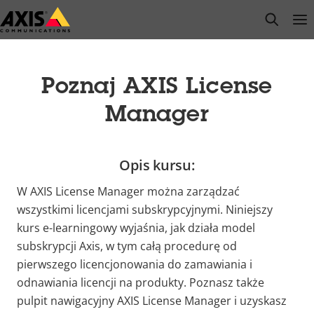
Przejdź
open s
Op
Clo
do
głównej
zawartości
Poznaj AXIS License
Manager
Opis kursu:
W AXIS License Manager można zarządzać
wszystkimi licencjami subskrypcyjnymi. Niniejszy
kurs e-learningowy wyjaśnia, jak działa model
subskrypcji Axis, w tym całą procedurę od
pierwszego licencjonowania do zamawiania i
odnawiania licencji na produkty. Poznasz także
pulpit nawigacyjny AXIS License Manager i uzyskasz