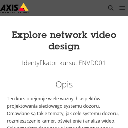
Przejdź
open s
Op
Clo
do
głównej
zawartości
Explore network video
design
Identyfikator kursu: ENVD001
Opis
Ten kurs obejmuje wiele ważnych aspektów
projektowania sieciowego systemu dozoru.
Omawiane są takie tematy, jak cele systemu dozoru,
rozmieszczenie kamer, oświetlenie i analiza wideo.