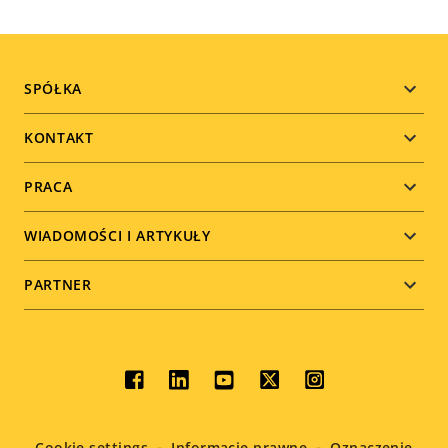
Footer
SPÓŁKA
menu
KONTAKT
PRACA
WIADOMOŚCI I ARTYKUŁY
PARTNER
Social
menu
Cookie settings
Informacje prawne
Oznaczenie