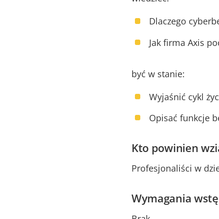
Dlaczego cyberb
Jak firma Axis p
być w stanie:
Wyjaśnić cykl ży
Opisać funkcje 
Kto powinien wzią
Profesjonaliści w dz
Wymagania wstę
Brak.