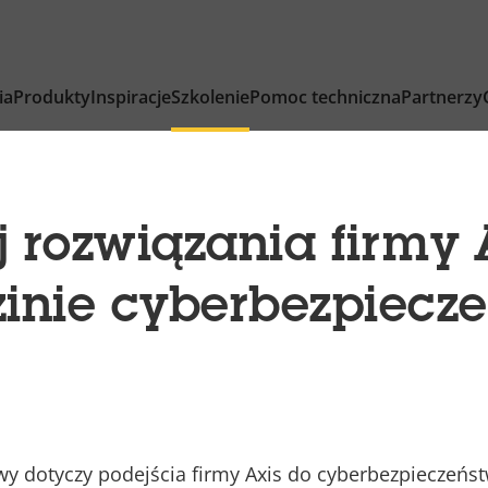
ia
Produkty
Inspiracje
Szkolenie
Pomoc techniczna
Partnerzy
j rozwiązania firmy 
zinie cyberbezpiecz
wy dotyczy podejścia firmy Axis do cyberbezpieczeńs