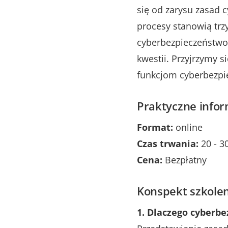
się od zarysu zasad 
procesy stanowią trz
cyberbezpieczeństwo 
kwestii. Przyjrzymy s
funkcjom cyberbezpi
Praktyczne infor
Format:
online
Czas trwania:
20 - 3
Cena:
Bezpłatny
Konspekt szkolen
1. Dlaczego cyberb