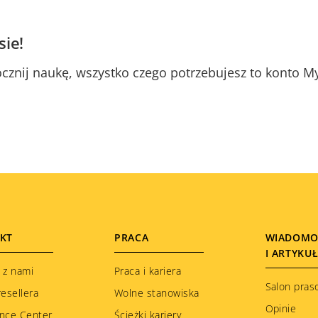
sie!
pocznij naukę, wszystko czego potrzebujesz to konto M
KT
PRACA
WIADOMO
I ARTYKU
 z nami
Praca i kariera
Salon pras
resellera
Wolne stanowiska
Opinie
nce Center
Ścieżki kariery