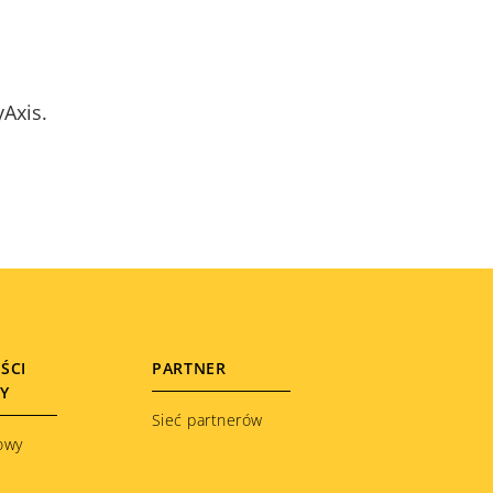
yAxis.
ŚCI
PARTNER
ŁY
Sieć partnerów
owy