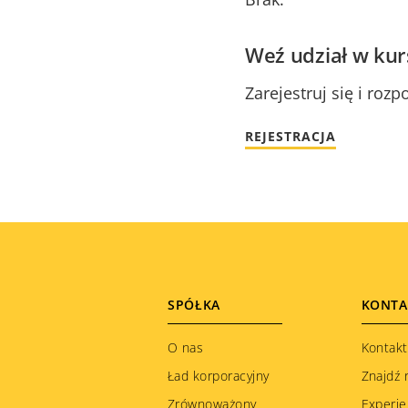
Weź udział w kur
Zarejestruj się i roz
REJESTRACJA
Footer
SPÓŁKA
KONTA
menu
O nas
Kontakt
Ład korporacyjny
Znajdź 
Zrównoważony
Experie