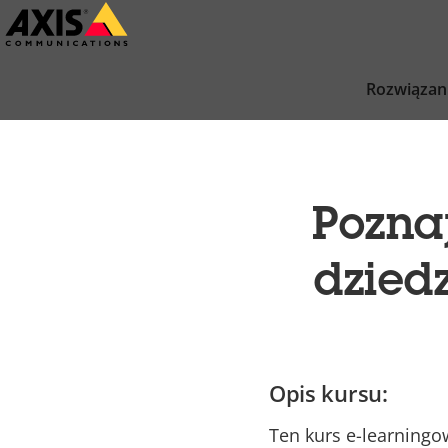
Przejdź
do
głównej
Rozwiązan
zawartości
Pozna
dzied
Opis kursu:
Ten kurs e-learningo