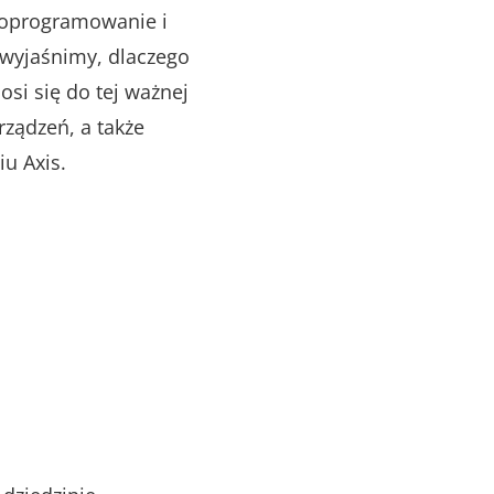
, oprogramowanie i
e wyjaśnimy, dlaczego
si się do tej ważnej
rządzeń, a także
u Axis.