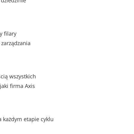
 dziedzinie
 filary
ą zarządzania
cią wszystkich
aki firma Axis
a każdym etapie cyklu