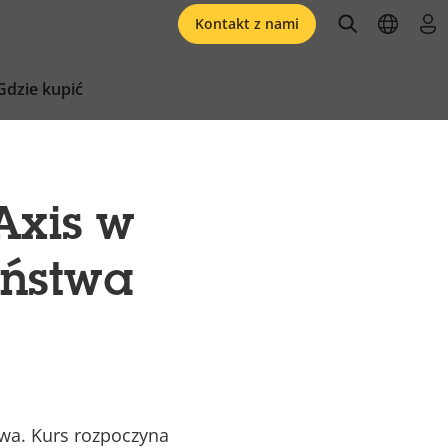
open searc
open l
zal
Kontakt z nami
Gdzie kupić
Axis w
eństwa
twa. Kurs rozpoczyna