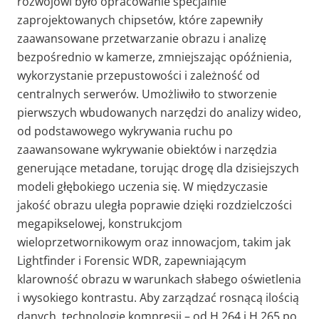
rozwojowi było opracowanie specjalnie
zaprojektowanych chipsetów, które zapewniły
zaawansowane przetwarzanie obrazu i analizę
bezpośrednio w kamerze, zmniejszając opóźnienia,
wykorzystanie przepustowości i zależność od
centralnych serwerów. Umożliwiło to stworzenie
pierwszych wbudowanych narzędzi do analizy wideo,
od podstawowego wykrywania ruchu po
zaawansowane wykrywanie obiektów i narzędzia
generujące metadane, torując drogę dla dzisiejszych
modeli głębokiego uczenia się. W międzyczasie
jakość obrazu uległa poprawie dzięki rozdzielczości
megapikselowej, konstrukcjom
wieloprzetwornikowym oraz innowacjom, takim jak
Lightfinder i Forensic WDR, zapewniającym
klarowność obrazu w warunkach słabego oświetlenia
i wysokiego kontrastu. Aby zarządzać rosnącą ilością
danych, technologie kompresji – od H.264 i H.265 po