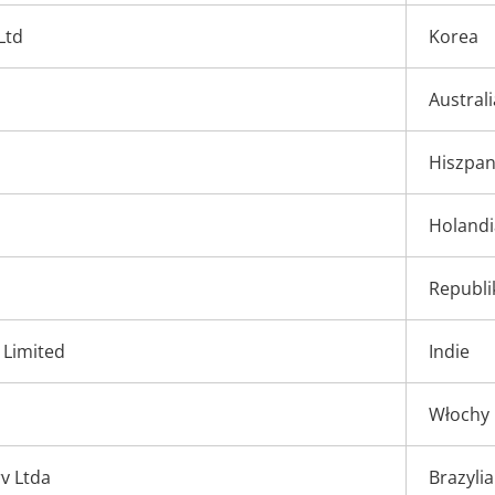
Ltd
Korea
Australi
Hiszpan
Holandi
Republi
 Limited
Indie
Włochy
v Ltda
Brazylia