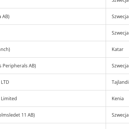
Szwecja
a AB)
Szwecja
Szwecja
anch)
Katar
s Peripherals AB)
Szwecja
 LTD
Tajland
 Limited
Kenia
olmsledet 11 AB)
Szwecja