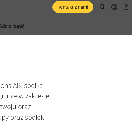
open searc
open l
zal
Kontakt z nami
Gdzie kupić
ions AB, spółka
grupie w zakresie
ozwoju oraz
upy oraz spółek