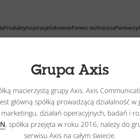
ia
Produkty
Inspiracje
Szkolenie
Pomoc techniczna
Partnerzy
Grupa Axis
półką macierzystą grupy Axis. Axis Communicat
 jest główną spółką prowadzącą działalność w 
 marketingu, działań operacyjnych, badań i r
2N
, spółka przejęta w roku 2016, należy do gr
serwisu Axis na całym świecie.