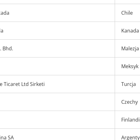
tada
Chile
da
Kanada
. Bhd.
Malezja
Meksyk
Ticaret Ltd Sirketi
Turcja
Czechy
Finland
ina SA
Argent