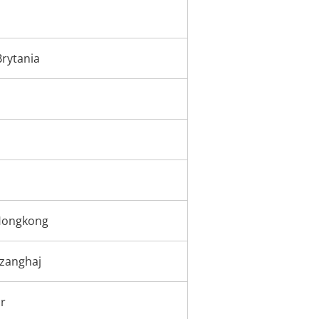
Brytania
Hongkong
Szanghaj
r