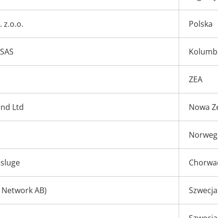
 z.o.o.
Polska
 SAS
Kolumb
ZEA
nd Ltd
Nowa Ze
Norweg
usluge
Chorwa
is Network AB)
Szwecja