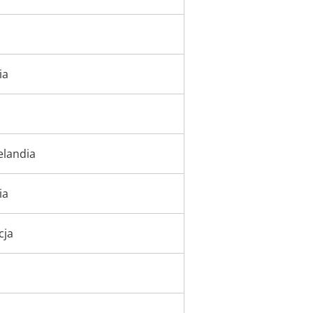
ia
landia
ia
cja