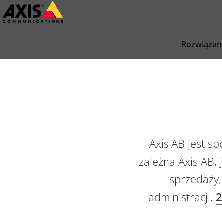
Przejdź
do
głównej
Rozwiązan
zawartości
Axis AB jest s
zależna Axis AB,
sprzedaży,
administracji.