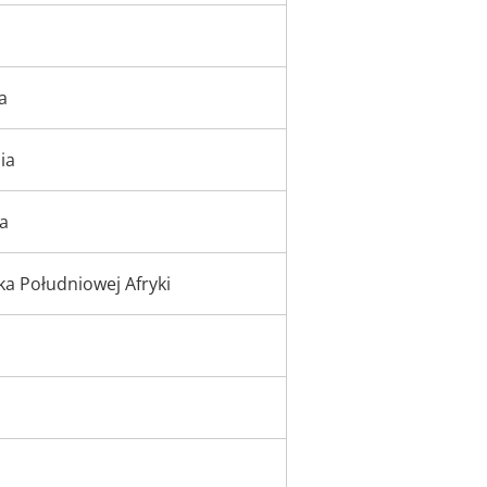
a
ia
a
ka Południowej Afryki