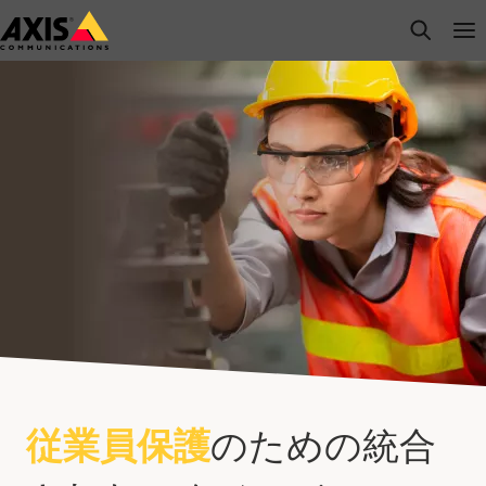
メ
open s
Op
Clo
イ
ン
コ
ン
テ
ン
ツ
に
ス
キ
ッ
プ
従業員保護
のための統合