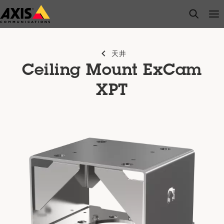
メ
open s
Op
Clo
イ
ン
コ
天井
ン
Ceiling Mount ExCam
テ
ン
XPT
ツ
に
ス
キ
ッ
プ