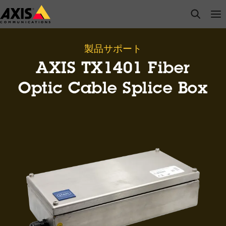
メ
open s
Op
Clo
イ
ン
コ
製品サポート
ン
AXIS TX1401 Fiber
テ
ン
Optic Cable Splice Box
ツ
に
ス
キ
ッ
プ