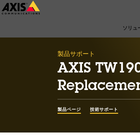
メ
イ
ン
ソリュ
コ
ン
製品サポート
テ
ン
AXIS TW190
ツ
Replacemen
に
ス
キ
製品ページ
技術サポート
ッ
プ