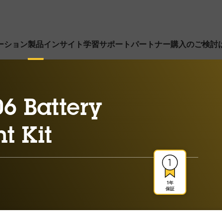
ーション
製品
インサイト
学習
サポート
パートナー
購入のご検討
6 Battery
t Kit
1年
保証