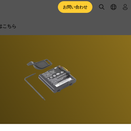
open searc
open l
ロ
お問い合わせ
はこちら