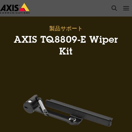
メ
open s
Op
Clo
イ
ン
コ
製品サポート
ン
AXIS TQ8809-E Wiper
テ
ン
Kit
ツ
に
ス
キ
ッ
プ