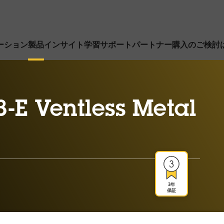
ーション
製品
インサイト
学習
サポート
パートナー
購入のご検討
-E Ventless Metal
3年
保証