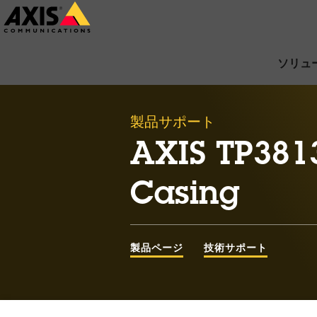
メ
イ
ン
ソリュ
コ
ン
製品サポート
テ
ン
AXIS TP3813
ツ
Casing
に
ス
キ
製品ページ
技術サポート
ッ
プ