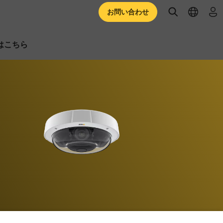
open searc
open l
ロ
お問い合わせ
はこちら