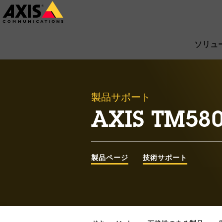
メ
イ
ン
ソリュ
コ
ン
テ
製品サポート
ン
AXIS TM580
ツ
に
ス
製品ページ
技術サポート
キ
ッ
プ