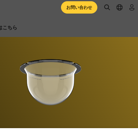
open searc
open l
ロ
お問い合わせ
はこちら