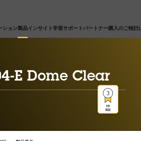
ーション
製品
インサイト
学習
サポート
パートナー
購入のご検討
4-E Dome Clear
3年
保証