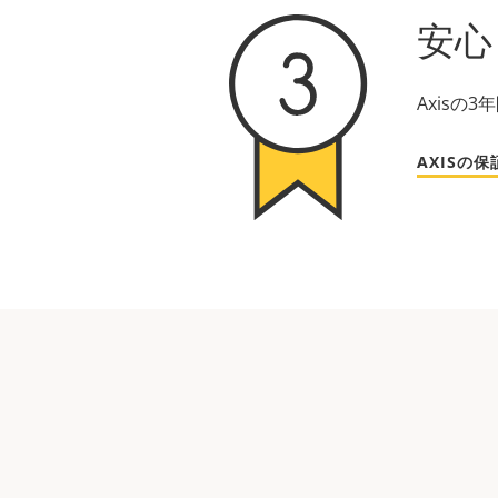
安心
Axis
AXISの