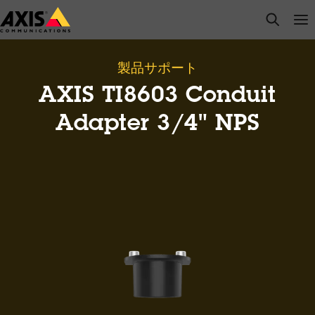
メ
open s
Op
Clo
イ
ン
コ
製品サポート
ン
AXIS TI8603 Conduit
テ
ン
Adapter 3/4" NPS
ツ
に
ス
キ
ッ
プ