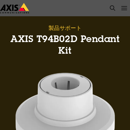
メ
open s
Op
Clo
イ
ン
コ
製品サポート
ン
AXIS T94B02D Pendant
テ
ン
Kit
ツ
に
ス
キ
ッ
プ