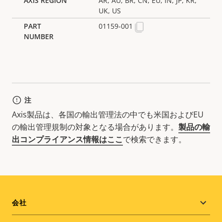
AR, AU, BR, CN, EU, IN, JP, KR,
UK, US
01159-001
注
Axis製品は、各国の輸出管理法の中でも米国およびEU
の輸出管理規制の対象となる場合があります。
製品の輸
出コンプライアンス情報はここ
で検索できます。
Footer
会社