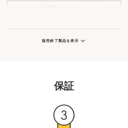
Select
a
product
variant:
販売終了製品を表示
保証