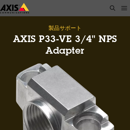
メ
open s
Op
Clo
イ
ン
コ
製品サポート
ン
AXIS P33-VE 3/4" NPS
テ
ン
Adapter
ツ
に
ス
キ
ッ
プ