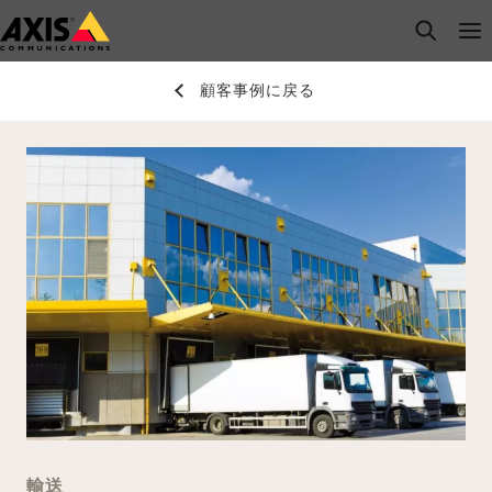
メ
open s
Op
Clo
イ
ン
顧客事例に戻る
コ
ン
テ
ン
ツ
に
ス
キ
ッ
プ
輸送