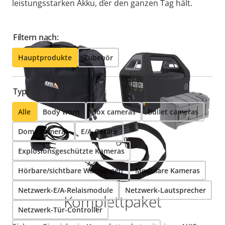
leistungsstarken Akku, der den ganzen Tag hält.
Filtern nach:
Hauptprodukte
Zubehör
Typ:
Alle
Body worn
Box cameras
Bullet cameras
Dome cameras
E/A-Geräte
Explosionsgeschützte Kameras
Hörbare/sichtbare Warnungen
Modulare Kameras
Netzwerk-E/A-Relaismodule
Netzwerk-Lautsprecher
Komplettpaket
Netzwerk-Tür-Controller