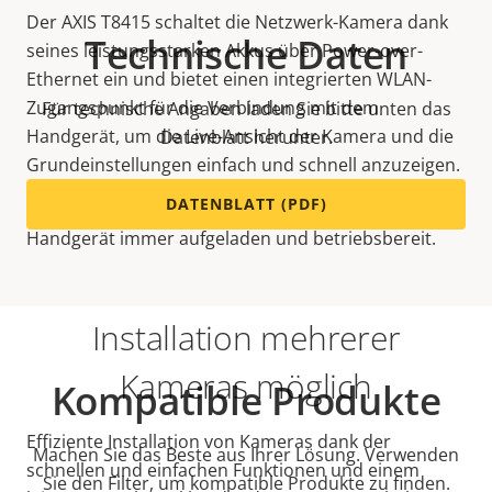
Der AXIS T8415 schaltet die Netzwerk-Kamera dank
Technische Daten
seines leistungsstarken Akkus über Power-over-
Ethernet ein und bietet einen integrierten WLAN-
Zugangspunkt für die Verbindung mit dem
Für technische Angaben laden Sie bitte unten das
Handgerät, um die Live-Ansicht der Kamera und die
Datenblatt herunter.
Grundeinstellungen einfach und schnell anzuzeigen.
DATENBLATT (PDF)
Über einen USB-Anschluss am AXIS T8415 ist das
Handgerät immer aufgeladen und betriebsbereit.
Installation mehrerer
Kameras möglich
Kompatible Produkte
Effiziente Installation von Kameras dank der
Machen Sie das Beste aus Ihrer Lösung. Verwenden
schnellen und einfachen Funktionen und einem
Sie den Filter, um kompatible Produkte zu finden.