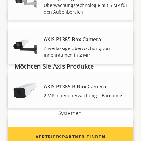
Überwachungstechnologie mit 5 MP für
den Außenbereich
AXIS P1385 Box Camera
Zuverlässige Überwachung von
Innenräumen in 2 MP
Möchten Sie Axis Produkte
verkaufen?
AXIS P1385-B Box Camera
Möchten Sie ein Wiederverkäufer werden? Hier
2 MP Innenüberwachung – Barebone
finden Sie Kontaktinformationen für
Distributoren von Axis Produkten und
Systemen.
AXIS P1385-BE Box Camera
VERTRIEBSPARTNER FINDEN
2 MP Außenüberwachung – Barebone