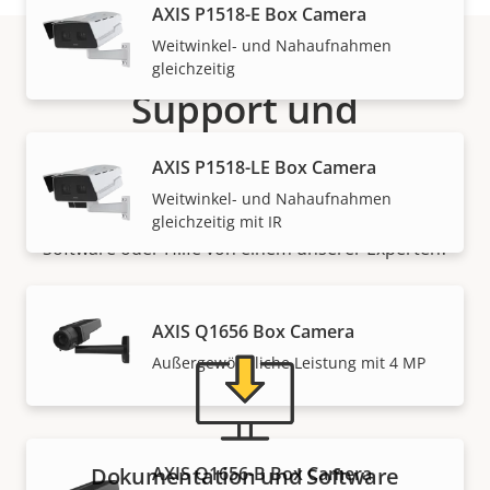
AXIS P1518-E Box Camera
Weitwinkel- und Nahaufnahmen
gleichzeitig
Support und
Ressourcen
AXIS P1518-LE Box Camera
Weitwinkel- und Nahaufnahmen
Benötigen Sie Informationen zu Produkten von Axis,
gleichzeitig mit IR
Software oder Hilfe von einem unserer Experten?
AXIS Q1656 Box Camera
Außergewöhnliche Leistung mit 4 MP
AXIS Q1656-B Box Camera
Dokumentation und Software