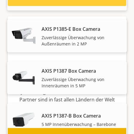
AXIS P1385-E Box Camera
Zuverlässige Überwachung von
Außenräumen in 2 MP
Partner werden
AXIS P1387 Box Camera
Zuverlässige Überwachung von
Sind Sie Wiederverkäufer, Distributor,
Innenräumen in 5 MP
Systemintegrator oder Installateur? Unsere
Partner sind in fast allen Ländern der Welt
ansässig. Erfahren Sie, wie Sie einer von ihnen
werden können!
AXIS P1387-B Box Camera
5 MP Innenüberwachung – Barebone