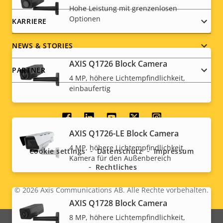
Hohe Leistung mit grenzenlosen
Optionen
KARRIERE
NEWS & STORIES
AXIS Q1726 Block Camera
PARTNER
4 MP, höhere Lichtempfindlichkeit,
einbaufertig
Social
AXIS Q1726-LE Block Camera
menu
4 MP, höhere Lichtempfindlichkeit,
Cookie settings
Datenschutz
Impressum
Kamera für den Außenbereich
Rechtliches
© 2026
Axis Communications AB. Alle Rechte vorbehalten.
Legal
AXIS Q1728 Block Camera
menu
8 MP, höhere Lichtempfindlichkeit,