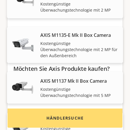
und fachmännisch installiert.
Kostengünstige
Überwachungstechnologie mit 2 MP
AXIS M1135-E Mk II Box Camera
Kostengünstige
Überwachungstechnologie mit 2 MP für
den Außenbereich
Möchten Sie Axis Produkte kaufen?
AXIS M1137 Mk II Box Camera
Finden Sie Wiederverkäufer,
Systemintegratoren und Installateure von Axis
Kostengünstige
Überwachungstechnologie mit 5 MP
Produkten und Systemen.
HÄNDLERSUCHE
AXIS M1137-E Mk II Box Camera
Kostengünstige