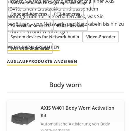
Sichern Sie sich ein Komplettpaket mit einer AXIS
Netzwerk basierte Gegensprechanlagen
T8415, einem Ersatzakku und passendem
Onboard-Kameras
PTZ-Kameras
Montagezubehör. Sie erhalten alles, was Sie
benötigen – von Netzwerk- und Netzkabeln bis hin zu
Panorama-Kameras
Radar devices
Schrauben und Werkzeugen.
System devices for Network Audio
Video-Encoder
MEHR DAZU ERFAHREN
Wärmebildkameras
AUSLAUFPRODUKTE ANZEIGEN
Body worn
AXIS W401 Body Worn Activation
Kit
Automatische Aktivierung von Body
Worn-Kameras