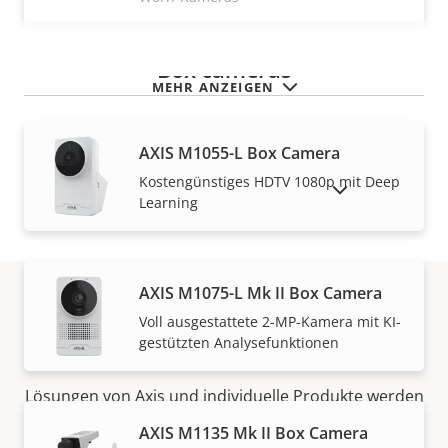
Box cameras
MEHR ANZEIGEN
AXIS M1055-L Box Camera
Kostengünstiges HDTV 1080p mit Deep
AUSLAUFPRODUKTE ANZEIGEN
Learning
AXIS M1075-L Mk II Box Camera
Voll ausgestattete 2-MP-Kamera mit KI-
Vertrieb
gestützten Analysefunktionen
Lösungen von Axis und individuelle Produkte werden
von unseren vertrauenswürdigen Partnern verkauft
AXIS M1135 Mk II Box Camera