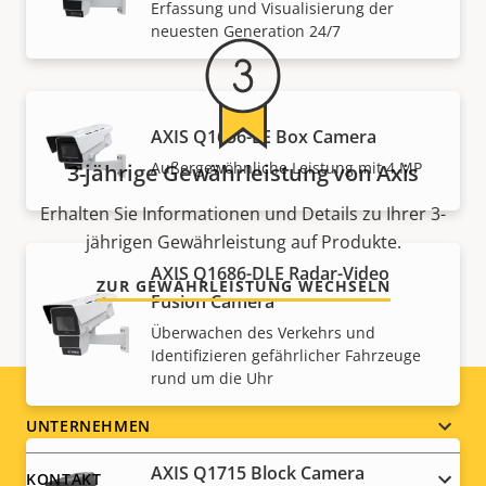
Erfassung und Visualisierung der
neuesten Generation 24/7
AXIS Q1656-LE Box Camera
Außergewöhnliche Leistung mit 4 MP
3-jährige Gewährleistung von Axis
Erhalten Sie Informationen und Details zu Ihrer 3-
jährigen Gewährleistung auf Produkte.
AXIS Q1686-DLE Radar-Video
ZUR GEWÄHRLEISTUNG WECHSELN
Fusion Camera
Überwachen des Verkehrs und
Identifizieren gefährlicher Fahrzeuge
rund um die Uhr
Footer
UNTERNEHMEN
menu
AXIS Q1715 Block Camera
KONTAKT