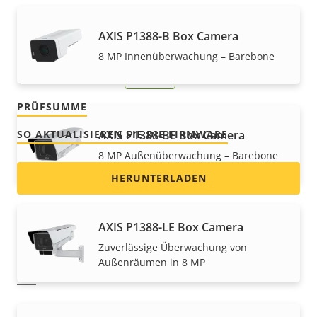
Firmware für das AXIS T8415 Wireless
AXIS P1388-B Box Camera
Installation Tool
8 MP Innenüberwachung – Barebone
Version T8415-135
NEUESTE
PRÜFSUMME
SO AKTUALISIEREN SIE DIE FIRMWARE
AXIS P1388-BE Box Camera
8 MP Außenüberwachung – Barebone
HERUNTERLADEN
AXIS P1388-LE Box Camera
HINWEIS
Zuverlässige Überwachung von
Außenräumen in 8 MP
Anweisungen zum Aktualisieren der Firmware finden Sie
hier
.