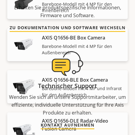
Barebone-Modell mit 4 MP für den
Erhalten Sie produktspezifische Informationen,
Innenbereich
Firmware und Software.
ZU DOKUMENTATION UND SOFTWARE WECHSELN
AXIS Q1656-BE Box Camera
Barebone-Modell mit 4 MP für den
Außenbereich
AXIS Q1656-BLE Box Camera
Technischer Support
Barebone-Modell mit 4 MP und Infrarot
für den Außenbereich
Wenden Sie sich an unsere Supportmitarbeiter, um
effiziente, individuelle Unterstützung für Ihre Axis
Produkte zu erhalten.
AXIS Q1656-DLE Radar-Video
KONTAKT AUFNEHMEN
Fusion Camera