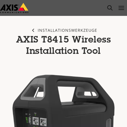
Zum
open s
Op
Clo
Hauptinhalt
springen
INSTALLATIONSWERKZEUGE
AXIS T8415 Wireless
Installation Tool