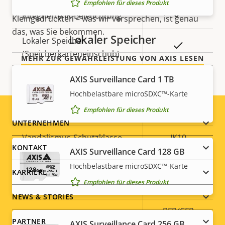
Empfohlen für dieses Produkt
über Ihre Kosten. Es gibt keine Überraschungen im
Ja
Integrierte IR-Beleuchtung
Kleingedruckten – was wir versprechen, ist genau
das, was Sie bekommen.
Lokaler Speicher
Lokaler Speicher
Ja
(Speicherkarteneinschub)
MEHR ZUR GEWÄHRLEISTUNG VON AXIS LESEN
Betriebstemperatur
0 to 50 °C
AXIS Surveillance Card 1 TB
Hochbelastbare microSDXC™-Karte
Für den Außenbereich
–
Empfohlen für dieses Produkt
geeignet
Footer
UNTERNEHMEN
Vandalismus-Schutzklasse
IK10
menu
KONTAKT
AXIS Surveillance Card 128 GB
IP-Schutzklasse
IP52
Hochbelastbare microSDXC™-Karte
KARRIERE
Empfohlen für dieses Produkt
Ja
Nachlackierungsgeeignet
NEWS & STORIES
BFR/CFR
PARTNER
Nachhaltigkeit
AXIS Surveillance Card 256 GB
free, PVC