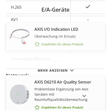
Ja
H.265
E/A-Geräte
AV1
–
AXIS I/O Indication LED
Audio
Überwachung im Einsatz
Empfohlen für dieses Produkt
Eigentumsbeschreibung
Eigentumswert
Ja
Audiounterstützung
Integriertes Mikrofon
–
Environmental sensors
MEHR ANZEIGEN
Netzwerk
AXIS D6210 Air Quality Sensor
Problemlose Ergänzung von Axis
Eigentumsbeschreibung
PoE-Klasse
Eigentumswert
3
Geräten mit
AUSLAUFPRODUKTE ANZEIGEN
Raumluftqualitätsüberwachung
Security
Empfohlen für dieses Produkt