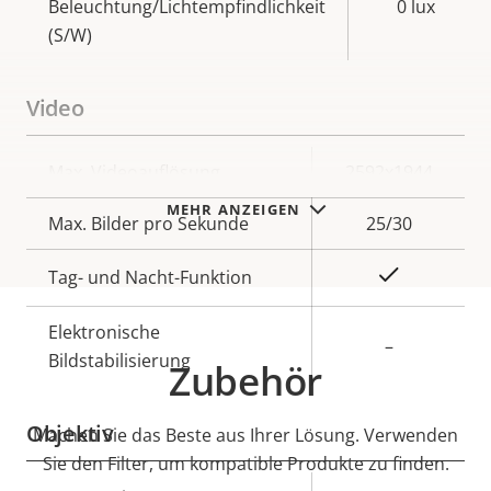
Beleuchtung/Lichtempfindlichkeit
0 lux
(S/W)
Video
Eigentumsbeschreibung
Max. Videoauflösung
Eigentumswert
2592x1944
MEHR ANZEIGEN
Max. Bilder pro Sekunde
25/30
Ja
Tag- und Nacht-Funktion
Elektronische
–
Bildstabilisierung
Zubehör
Objektiv
Machen Sie das Beste aus Ihrer Lösung. Verwenden
Sie den Filter, um kompatible Produkte zu finden.