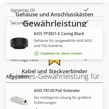
Eigentumsbeschreibung
Eigentumswert
Ja
Signiertes OS
Gehäuse und Anschlusskästen
Gewährleistung
Ja
Secure Boot
AXIS TP3821-E Casing Black
Secure
Gehäuse für ausgewählte AXIS M32-
Secure keystore
Element (CC
und P32-Kameras
EAL6+)
Empfohlen für dieses Produkt
Ja
Axis Edge Vault
Kabel und Steckverbinder
5-Jahres-Gewährleistung für
Allgemein
ein sicheres Gefühl
AXIS T8129 PoE Extender
Eigentumsbeschreibung
Eigentumswert
Ja
Remote-Fokus
Die intelligente Lösung für größere
Unsere neue 5-jährige Gewährleistung bietet
Entfernungen
Ja
Remote-Zoom
jahrelangen störungsfreien Betrieb und Kontrolle