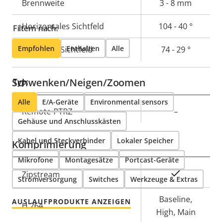
Eigentumsbeschreibung
Brennweite
Eigentumswert
3 - 8 mm
Horizontales Sichtfeld
104 - 40 °
Filtern nach:
Empfohlen
Enthalten
Alle
Vertikales Sichtfeld
74 - 29 °
Schwenken/Neigen/Zoomen
Typ:
Alle
E/A-Geräte
Environmental sensors
Eigentumsbeschreibung
Remote-PTRZ
Eigentumswert
–
Gehäuse und Anschlusskästen
Kabel und Steckverbinder
Lokaler Speicher
Komprimierung
Mikrofone
Montagesätze
Portcast-Geräte
Eigentumsbeschreibung
Eigentumswert
Ja
Zipstream
Stromversorgung
Switches
Werkzeuge & Extras
Baseline,
AUSLAUFPRODUKTE ANZEIGEN
H.264
High, Main