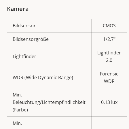
Kamera
Eigentumsbeschreibung
Bildsensor
Eigentumswert
CMOS
Bildsensorgröße
1/2.7"
Lightfinder
Lightfinder
2.0
Forensic
WDR (Wide Dynamic Range)
WDR
Min.
Beleuchtung/Lichtempfindlichkeit
0.13 lux
(Farbe)
Min.