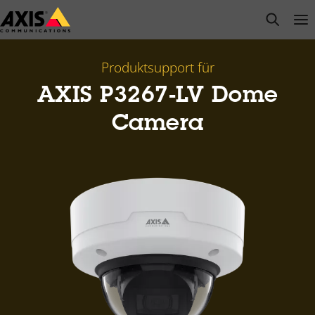
Zum
open s
Op
Clo
Hauptinhalt
springen
Produktsupport für
AXIS P3267-LV Dome
Camera