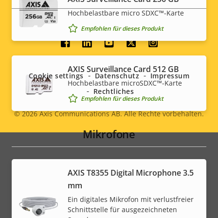
free
Hochbelastbare micro SDXC™-Karte
Empfohlen für dieses Produkt
Social
menu
AXIS Surveillance Card 512 GB
Cookie settings
Datenschutz
Impressum
Hochbelastbare microSDXC™-Karte
Rechtliches
Empfohlen für dieses Produkt
© 2026
Axis Communications AB. Alle Rechte vorbehalten.
Legal
Mikrofone
menu
AXIS T8355 Digital Microphone 3.5
mm
Ein digitales Mikrofon mit verlustfreier
Schnittstelle für ausgezeichneten