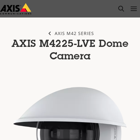
Zum
open s
Op
Clo
Hauptinhalt
springen
AXIS M42 SERIES
AXIS M4225-LVE Dome
Camera