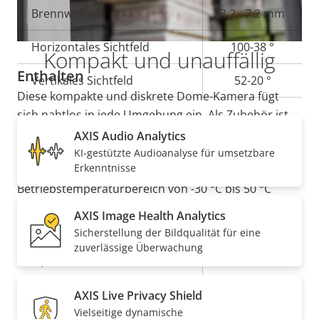
leistungsstarken Analysefunktionen und
Eigentumsbeschreibung
Brennweite
Eigentumswert
3.2 - 7.2 mm
Funktionalität intelligenter.
Horizontales Sichtfeld
100-38 °
Kompakt und unauffällig
Enthalten
Vertikales Sichtfeld
52-20 °
Diese kompakte und diskrete Dome-Kamera fügt
sich nahtlos in jede Umgebung ein. Als Zubehör ist
Schwenken/Neigen/Zoomen
auch eine getönte Kuppel erhältlich, um die aktuelle
AXIS Audio Analytics
Kameraausrichtung zu verbergen. Diese Kamera mit
KI-gestützte Audioanalyse für umsetzbare
Erkenntnisse
Eigentumsbeschreibung
Remote-PTRZ
Eigentumswert
–
Schutzart IP66 und IK10 hat einen
Betriebstemperaturbereich von -30 °C bis 50 °C
(-22 °F bis 122 °F). Darüber hinaus bietet der
Komprimierung
AXIS Image Health Analytics
mitgelieferte Wetterschutz zusätzlichen Schutz.
Sicherstellung der Bildqualität für eine
zuverlässige Überwachung
Eigentumsbeschreibung
Eigentumswert
Ja
Zipstream
AXIS Live Privacy Shield
Baseline,
H.264
Vielseitige dynamische
High, Main