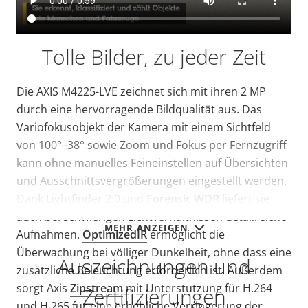
Tolle Bilder, zu jeder Zeit
Die AXIS M4225-LVE zeichnet sich mit ihren 2 MP
durch eine hervorragende Bildqualität aus. Das
Variofokusobjekt der Kamera mit einem Sichtfeld
von 100°–38° sowie Zoom und Fokus per Fernzugriff
kann ohne manuelles Feineinstellen auf Übersichten
und Ausschnittsvergrößerungen eingestellt werden.
Dank Lightfinder 2.0 und
Forensic WDR
liefert sie
auch bei schwierigen Lichtverhältnissen detailreiche
MEHR ANZEIGEN
Aufnahmen.
OptimizedIR
ermöglicht die
Überwachung bei völliger Dunkelheit, ohne dass eine
Auszeichnungen und
zusätzliche Beleuchtung erforderlich ist. Außerdem
sorgt Axis
Zipstream
mit Unterstützung für H.264
Zertifizierungen
und H.265 für eine erhebliche Verringerung der