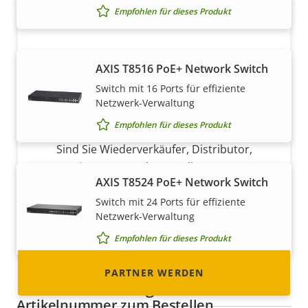
Empfohlen für dieses Produkt
AXIS T8516 PoE+ Network Switch
Switch mit 16 Ports für effiziente
Netzwerk-Verwaltung
Partner werden
Empfohlen für dieses Produkt
Sind Sie Wiederverkäufer, Distributor,
Systemintegrator oder Installateur? Unsere
AXIS T8524 PoE+ Network Switch
Partner sind in fast allen Ländern der Welt
ansässig. Erfahren Sie, wie Sie einer von ihnen
Switch mit 24 Ports für effiziente
Netzwerk-Verwaltung
werden können!
Empfohlen für dieses Produkt
PARTNER WERDEN
Werkzeuge & Extras
Artikelnummer zum Bestellen