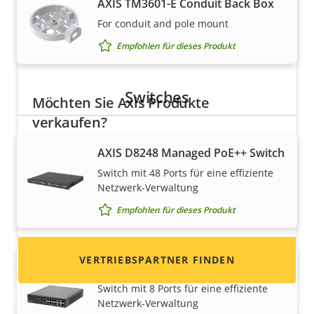
AXIS TM3601-E Conduit Back Box
For conduit and pole mount
Empfohlen für dieses Produkt
Switches
Möchten Sie Axis Produkte
verkaufen?
Möchten Sie ein Wiederverkäufer werden? Hier
AXIS D8248 Managed PoE++ Switch
finden Sie Kontaktinformationen für
Switch mit 48 Ports für eine effiziente
Distributoren von Axis Produkten und
Netzwerk-Verwaltung
Systemen.
Empfohlen für dieses Produkt
VERTRIEBSPARTNER FINDEN
AXIS T8508 PoE+ Network Switch
Switch mit 8 Ports für eine effiziente
Netzwerk-Verwaltung