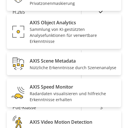
Privatzonenmaskierung
Ja
H.265
AXIS Object Analytics
AV1
–
Sammlung von KI-gestützten
Analysefunktionen für verwertbare
Audio
Erkenntnisse
Eigentumsbeschreibung
Eigentumswert
Ja
Audiounterstützung
AXIS Scene Metadata
Nützliche Erkenntnisse durch Szenenanalyse
Integriertes Mikrofon
–
AXIS Speed Monitor
Netzwerk
Radardaten visualisieren und hilfreiche
Erkenntnisse erhalten
Eigentumsbeschreibung
PoE-Klasse
Eigentumswert
3
AXIS Video Motion Detection
Security