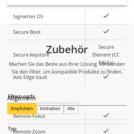
Eigentumsbeschreibung
Eigentumswert
Ja
Signiertes OS
Ja
Secure Boot
Zubehör
Secure
Secure keystore
Element (CC
EAL6+)
Machen Sie das Beste aus Ihrer Lösung. Verwenden
Sie den Filter, um kompatible Produkte zu finden.
Ja
Axis Edge Vault
Filtern nach:
Allgemein
Empfohlen
Enthalten
Alle
Eigentumsbeschreibung
Eigentumswert
Ja
Remote-Fokus
Typ:
Ja
Remote-Zoom