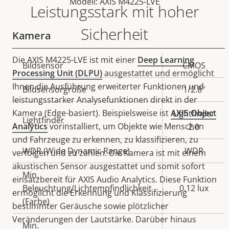
Modell: AXIS M4225-LVE
Leistungsstark mit hoher
Sicherheit
Kamera
Die AXIS M4225-LVE ist mit einer
Deep Learning
Eigentumsbeschreibung
Bildsensor
Eigentumswert
CMOS
Processing Unit (DLPU)
ausgestattet und ermöglicht
Ihnen die Ausführung erweiterter Funktionen und
Bildsensorgröße
1/2.8"
leistungsstarker Analysefunktionen direkt in der
Kamera (Edge-basiert). Beispielsweise ist
AXIS Object
Lightfinder
Lightfinder
Analytics
vorinstalliert, um Objekte wie Menschen
2.0
und Fahrzeuge zu erkennen, zu klassifizieren, zu
WDR (Wide Dynamic Range)
WDR
verfolgen und zu zählen. Die Kamera ist mit einem
akustischen Sensor ausgestattet und somit sofort
Min.
einsatzbereit für AXIS Audio Analytics. Diese Funktion
Beleuchtung/Lichtempfindlichkeit
0.12 lux
ermöglicht die Erkennung und Klassifizierung
(Farbe)
bestimmter Geräusche sowie plötzlicher
Veränderungen der Lautstärke.
Darüber hinaus
Min.