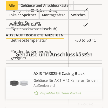
Alle
Gehäuse und Anschlusskästen
Ja
Integrierte IR-Beleuchtung
Lokaler Speicher
Montagesätze
Switches
Lokaler Speicher
Werkzeuge & Extras
Ja
(Speicherkarteneinschub)
AUSLAUFPRODUKTE ANZEIGEN
Betriebstemperatur
-30 to 50 °C
Für den Außenbereich
Gehäuse und Anschlusskästen
Ja
geeignet
Vandalismus-Schutzklasse
IK10
AXIS TM3825-E Casing Black
IP-Schutzklasse
IP66
Gehäuse für AXIS M42 Kameras für den
Außenbereich
Ja
Nachlackierungsgeeignet
Empfohlen für dieses Produkt
BFR/CFR