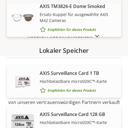
Nachhaltigkeit
free, PVC
AXIS TM3826-E Dome Smoked
MEHR ANZEIGEN
free
Ersatz-Kuppel für ausgewählte AXIS
M42 Cameras
Empfohlen für dieses Produkt
AUSLAUFPRODUKTE ANZEIGEN
Lokaler Speicher
AXIS Surveillance Card 1 TB
Vertrieb
Hochbelastbare microSDXC™-Karte
Empfohlen für dieses Produkt
Lösungen von Axis und individuelle Produkte werden
von unseren vertrauenswürdigen Partnern verkauft
und fachmännisch installiert.
AXIS Surveillance Card 128 GB
Hochbelastbare microSDXC™-Karte