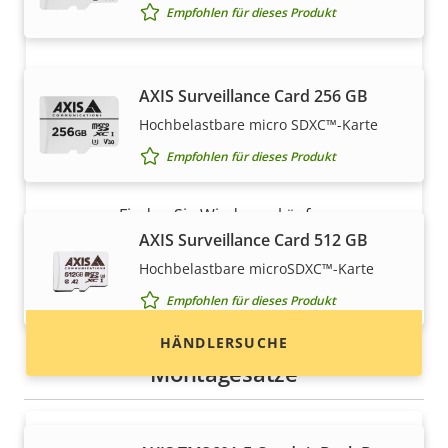
Empfohlen für dieses Produkt
AXIS Surveillance Card 256 GB
Hochbelastbare micro SDXC™-Karte
Empfohlen für dieses Produkt
Möchten Sie Axis Produkte kaufen?
Finden Sie Wiederverkäufer,
AXIS Surveillance Card 512 GB
Systemintegratoren und Installateure von Axis
Produkten und Systemen.
Hochbelastbare microSDXC™-Karte
Empfohlen für dieses Produkt
HÄNDLERSUCHE
Montagesätze