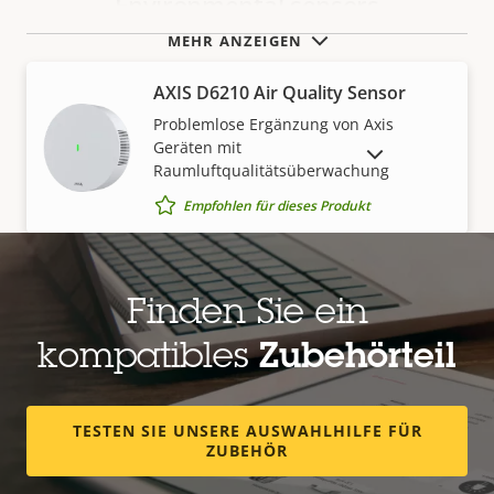
Environmental sensors
MEHR ANZEIGEN
AXIS D6210 Air Quality Sensor
Problemlose Ergänzung von Axis
Geräten mit
AUSLAUFPRODUKTE ANZEIGEN
Raumluftqualitätsüberwachung
Empfohlen für dieses Produkt
Gehäuse und Anschlusskästen
Finden Sie ein
kompatibles
Zubehörteil
AXIS TP3835-E Dome Smoked
Ersatz-Kuppel für ausgewählte Kameras
vom Typ AXIS P32
TESTEN SIE UNSERE AUSWAHLHILFE FÜR
ZUBEHÖR
Empfohlen für dieses Produkt