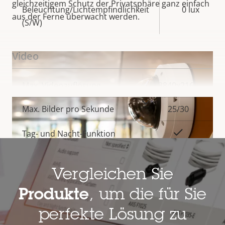
gleichzeitigem Schutz der Privatsphäre ganz einfach
Beleuchtung/Lichtempfindlichkeit
0 lux
aus der Ferne überwacht werden.
(S/W)
Video
Eigentumsbeschreibung
Max. Videoauflösung
Eigentumswert
3840x2160
MEHR ANZEIGEN
Max. Bilder pro Sekunde
25/30
Ja
Tag- und Nacht-Funktion
Elektronische
–
Bildstabilisierung
Vergleichen Sie
Produkte
, um die für Sie
Objektiv
Robust mit hoher Sicherheit
perfekte Lösung zu