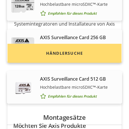
Möchten Sie Axis Produkte kaufen?
Hochbelastbare microSDXC™-Karte
Empfohlen für dieses Produkt
Finden Sie Wiederverkäufer,
Systemintegratoren und Installateure von Axis
Produkten und Systemen.
AXIS Surveillance Card 256 GB
Hochbelastbare micro SDXC™-Karte
HÄNDLERSUCHE
Empfohlen für dieses Produkt
AXIS Surveillance Card 512 GB
Hochbelastbare microSDXC™-Karte
Empfohlen für dieses Produkt
Montagesätze
Möchten Sie Axis Produkte