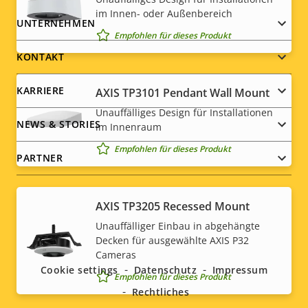
im Innen- oder Außenbereich
Footer
UNTERNEHMEN
Empfohlen für dieses Produkt
menu
KONTAKT
KARRIERE
AXIS TP3101 Pendant Wall Mount
Unauffälliges Design für Installationen
NEWS & STORIES
im Innenraum
Empfohlen für dieses Produkt
PARTNER
AXIS TP3205 Recessed Mount
Social
Unauffälliger Einbau in abgehängte
Decken für ausgewählte AXIS P32
Cameras
menu
Cookie settings
Datenschutz
Impressum
Empfohlen für dieses Produkt
Rechtliches