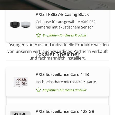
AXIS TP3837-E Casing Black
Gehäuse für ausgewählte AXIS P32-
Kameras mit akustischem Sensor
Vertrieb
Empfohlen für dieses Produkt
Lösungen von Axis und individuelle Produkte werden
von unseren vertrauenswürdigen Partnern verkauft
Lokaler Speicher
und fachmännisch installiert.
AXIS Surveillance Card 1 TB
Hochbelastbare microSDXC™-Karte
Empfohlen für dieses Produkt
AXIS Surveillance Card 128 GB