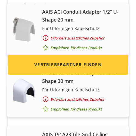
verkaufen?
AXIS ACI Conduit Adapter 1/2" U-
Möchten Sie ein Wiederverkäufer werden? Hier
Shape 20 mm
finden Sie Kontaktinformationen für
Für U-förmigen Kabelschutz
Distributoren von Axis Produkten und
Erfordert zusätzliches Zubehör
Systemen.
Empfohlen für dieses Produkt
VERTRIEBSPARTNER FINDEN
AXIS ACI Conduit Adapter 3/4" U-
Shape 30 mm
Für U-förmigen Kabelschutz
Erfordert zusätzliches Zubehör
Empfohlen für dieses Produkt
AXIS T91A23 Tile Grid Ceiling