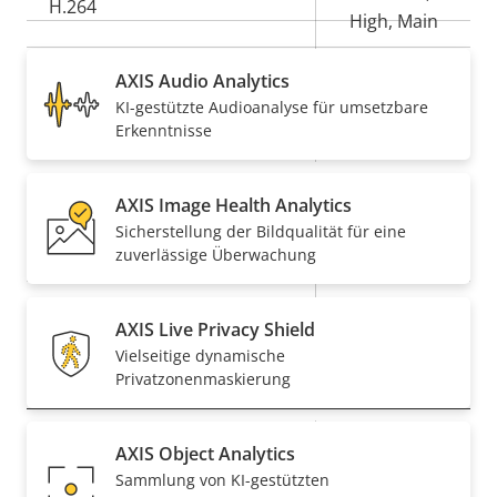
H.264
High, Main
Ja
H.265
AXIS Audio Analytics
KI-gestützte Audioanalyse für umsetzbare
On
Erkenntnisse
AV1
Audio
AXIS Image Health Analytics
Sicherstellung der Bildqualität für eine
Eigentumsbeschreibung
Audiounterstützung
Eigentumswert
–
zuverlässige Überwachung
Integriertes Mikrofon
–
AXIS Live Privacy Shield
Vielseitige dynamische
Netzwerk
Privatzonenmaskierung
Eigentumsbeschreibung
PoE-Klasse
Eigentumswert
3
AXIS Object Analytics
Sammlung von KI-gestützten