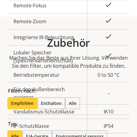
Eigentumsbeschreibung
Eigentumswert
Ja
Remote-Fokus
Ja
Remote-Zoom
Ja
Integrierte IR-Beleuchtung
Zubehör
Lokaler Speicher
Ja
Machen Sie das Beste aus Ihrer Lösung. Verwenden
(Speicherkarteneinschub)
Sie den Filter, um kompatible Produkte zu finden.
Betriebstemperatur
0 to 50 °C
Für den Außenbereich
Filtern nach:
–
geeignet
Empfohlen
Enthalten
Alle
Vandalismus-Schutzklasse
IK10
Typ:
IP-Schutzklasse
IP54
Alle
E/A-Geräte
Environmental sensors