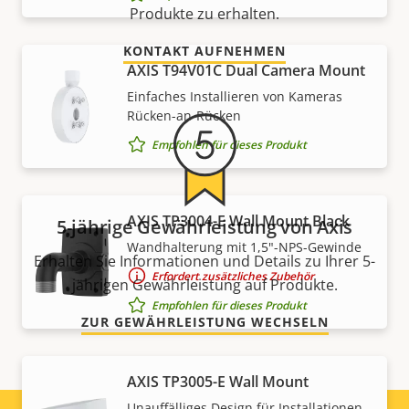
Produkte zu erhalten.
KONTAKT AUFNEHMEN
AXIS T94V01C Dual Camera Mount
Einfaches Installieren von Kameras
Rücken-an-Rücken
Empfohlen für dieses Produkt
AXIS TP3004-E Wall Mount Black
5-jährige Gewährleistung von Axis
Wandhalterung mit 1,5"-NPS-Gewinde
Erhalten Sie Informationen und Details zu Ihrer 5-
Erfordert zusätzliches Zubehör
jährigen Gewährleistung auf Produkte.
Empfohlen für dieses Produkt
ZUR GEWÄHRLEISTUNG WECHSELN
AXIS TP3005-E Wall Mount
Unauffälliges Design für Installationen