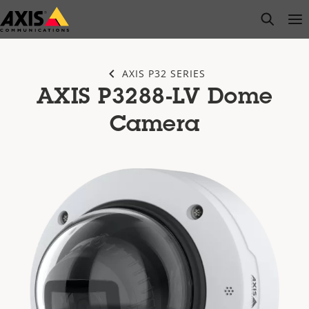
Zum
open s
Op
Clo
Hauptinhalt
springen
AXIS P32 SERIES
AXIS P3288-LV Dome
Camera