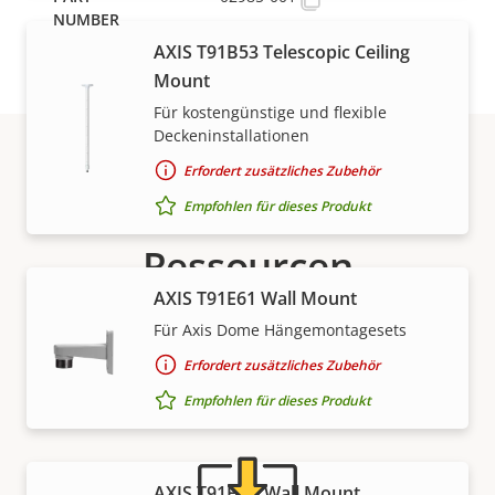
AXIS T91B53 Telescopic Ceiling
Mount
Für kostengünstige und flexible
Deckeninstallationen
Erfordert zusätzliches Zubehör
Support und
Empfohlen für dieses Produkt
Ressourcen
AXIS T91E61 Wall Mount
Benötigen Sie Informationen zu Produkten von Axis,
Für Axis Dome Hängemontagesets
Software oder Hilfe von einem unserer Experten?
Erfordert zusätzliches Zubehör
Empfohlen für dieses Produkt
AXIS T91H61 Wall Mount