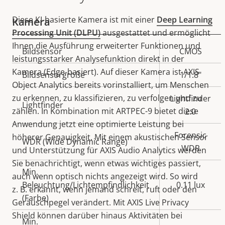
Diese KI-basierte Kamera ist mit einer
Deep Learning
Kamera
Processing Unit (DLPU)
ausgestattet und ermöglicht
Ihnen die Ausführung erweiterter Funktionen und
Eigentumsbeschreibung
Bildsensor
Eigentumswert
CMOS
leistungsstarker Analysefunktion direkt in der
Kamera (Edge-basiert). Auf dieser Kamera ist AXIS
Bildsensorgröße
1/1.8"
Object Analytics bereits vorinstalliert, um Menschen
zu erkennen, zu klassifizieren, zu verfolgen und zu
Lightfinder
Lightfinder
zählen. In Kombination mit ARTPEC-9 bietet diese
2.0
Anwendung jetzt eine optimierte Leistung bei
Forensic
höherer Genauigkeit. Mit einem akustischen Sensor
WDR (Wide Dynamic Range)
WDR
und Unterstützung für AXIS Audio Analytics werden
Sie benachrichtigt, wenn etwas wichtiges passiert,
Min.
auch wenn optisch nichts angezeigt wird. So wird
Beleuchtung/Lichtempfindlichkeit
0.11 lux
z. B. erkannt, wenn jemand schreit, ruft oder den
(Farbe)
Geräuschpegel verändert. Mit
AXIS Live Privacy
Shield
können darüber hinaus Aktivitäten bei
Min.