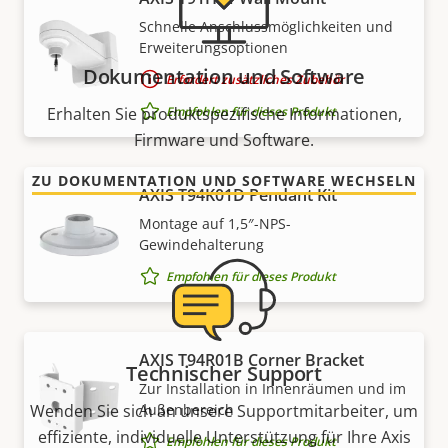
Schnelle Anschlussmöglichkeiten und
Erweiterungsoptionen
Dokumentation und Software
Erfordert zusätzliches Zubehör
Empfohlen für dieses Produkt
Erhalten Sie produktspezifische Informationen,
Firmware und Software.
ZU DOKUMENTATION UND SOFTWARE WECHSELN
AXIS T94K01D Pendant Kit
Montage auf 1,5″-NPS-
Gewindehalterung
Empfohlen für dieses Produkt
AXIS T94R01B Corner Bracket
Technischer Support
Zur Installation in Innenräumen und im
Wenden Sie sich an unsere Supportmitarbeiter, um
Außenbereich
effiziente, individuelle Unterstützung für Ihre Axis
Empfohlen für dieses Produkt