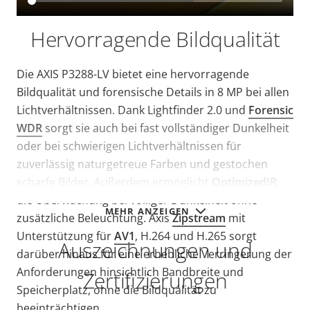
Hervorragende Bildqualität
Die AXIS P3288-LV bietet eine hervorragende
Bildqualität und forensische Details in 8 MP bei allen
Lichtverhältnissen. Dank Lightfinder 2.0 und
Forensic
WDR
sorgt sie auch bei fast vollständiger Dunkelheit
oder bei schwierigen Lichtverhältnissen für
zuverlässig naturgetreue Farben und gestochen
scharfe Bilder. Außerdem ermöglicht
OptimizedIR
die Überwachung bei völliger Dunkelheit ohne
MEHR ANZEIGEN
zusätzliche Beleuchtung. Axis
Zipstream
mit
Unterstützung für
AV1
, H.264 und H.265 sorgt
Auszeichnungen und
darüber hinaus für eine erhebliche Verringerung der
Anforderungen hinsichtlich Bandbreite und
Zertifizierungen
Speicherplatz, ohne die Bildqualität zu
beeinträchtigen.