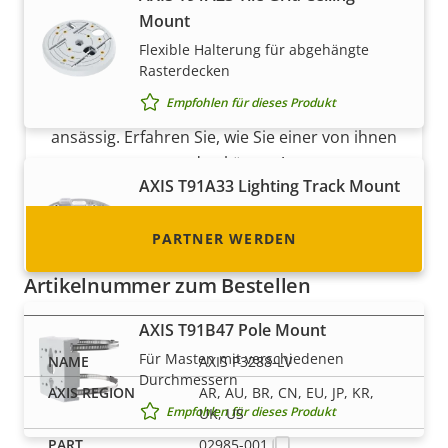
Partner werden
Mount
Flexible Halterung für abgehängte
Sind Sie Wiederverkäufer, Distributor,
Rasterdecken
Systemintegrator oder Installateur? Unsere
Empfohlen für dieses Produkt
Partner sind in fast allen Ländern der Welt
ansässig. Erfahren Sie, wie Sie einer von ihnen
werden können!
AXIS T91A33 Lighting Track Mount
Flexible Halterung für Lichtschienen
PARTNER WERDEN
Empfohlen für dieses Produkt
Artikelnummer zum Bestellen
AXIS T91B47 Pole Mount
Für Masten mit verschiedenen
AXIS P3288-LV
Durchmessern
AR, AU, BR, CN, EU, JP, KR,
Empfohlen für dieses Produkt
UK, US
02985-001