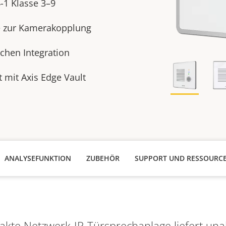
4-1 Klasse 3–9
 zur Kamerakopplung​
achen Integration
t mit Axis Edge Vault
ANALYSEFUNKTION
ZUBEHÖR
SUPPORT UND RESSOURC
kte Netzwerk-IP-Türsprechanlage liefert un