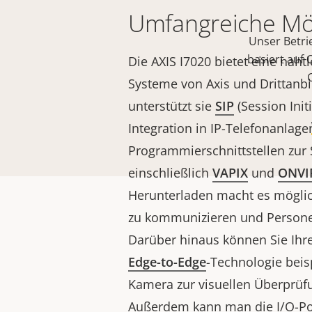
Umfangreiche Mög
Unser Betri
basiert auf 
Die AXIS I7020 bietet eine naht
Systeme von Axis und Drittanb
unterstützt sie
SIP
(Session Initi
Integration in IP-Telefonanlage
Programmierschnittstellen zur 
einschließlich
VAPIX
und
ONVI
Herunterladen macht es möglic
zu kommunizieren und Personen
Darüber hinaus können Sie Ihre
Edge-to-Edge
-Technologie beis
Kamera zur visuellen Überprüf
Außerdem kann man die I/O-Po