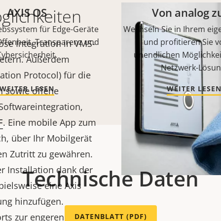
lichkeiten
AXIS OS
Von analog zu
ebssystem für Edge-Geräte
Wechseln Sie in Ihrem ei
Offenheit, Transparenz und
und profitieren Sie 
lose Integration in VMS-
Cybersicherheit.
unendlichen Möglichkei
ietern. Außerdem
Netzwerk-Lösun
ation Protocol) für die
WEITER LESEN
WEITER LESE
n sowie offene
Softwareintegration,
F
. Eine mobile App zum
h, über Ihr Mobilgerät
 Zutritt zu gewähren.
r Installation dank der
Technische Daten
pielsweise eine Axis
ung hinzufügen.
rts zur engeren
DATENBLATT (PDF)