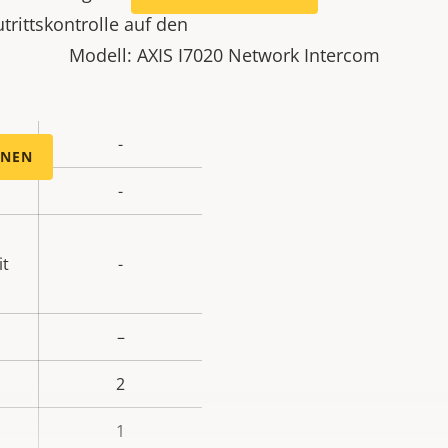
trittskontrolle auf den
Modell: AXIS I7020 Network Intercom
-
Eigentumswert
NNEN
-
it
-
–
2
1