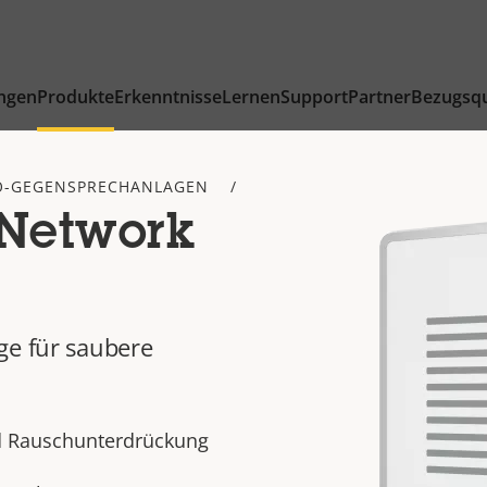
ngen
Produkte
Erkenntnisse
Lernen
Support
Partner
Bezugsqu
O-GEGENSPRECHANLAGEN
 Network
ge für saubere
d Rauschunterdrückung