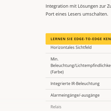
Integration mit Lösungen zur Zu
Port eines Lesers umschalten.
Max. Videoauflösung
Eigentumsbeschreibung
LERNEN SIE EDGE-TO-EDGE KE
Horizontales Sichtfeld
Min.
Beleuchtung/Lichtempfindlichke
(Farbe)
Integrierte IR-Beleuchtung
Alarmeingänge/-ausgänge
Relais