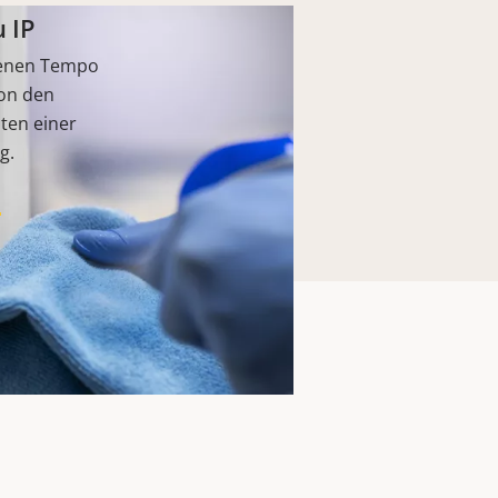
 IP
genen Tempo
von den
ten einer
g.
N