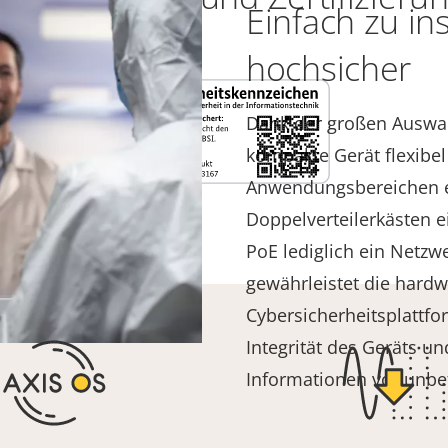
Einfach zu in
hochsicher
Dank der großen Auswah
kompakte Gerät flexibel
Anwendungsbereichen ein
Doppelverteilerkästen 
PoE lediglich ein Netzw
gewährleistet die hardw
Cybersicherheitsplattf
Integrität des Geräts un
Informationen vor unbe