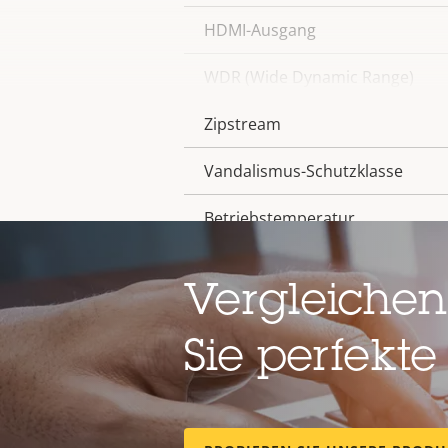
HDMI-Ausgang
WDR (Wide Dynamic Range)
Zipstream
Vandalismus-Schutzklasse
Betriebstemperatur
Für den Außenbereich geeignet
Vergleichen
IP-Schutzklasse
Sie perfekte