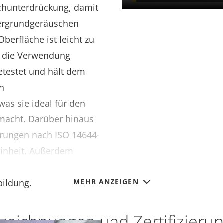
chunterdrückung, damit
ergrundgeräuschen
berfläche ist leicht zu
f die Verwendung
etestet und hält dem
en
was sie ideal für den
acht. Darüber hinaus
derungen nach ISO 14644-
einheit. Außerdem
te ohne hervorstehende
bildung.
MEHR ANZEIGEN
zeichnungen und Zertifizieru