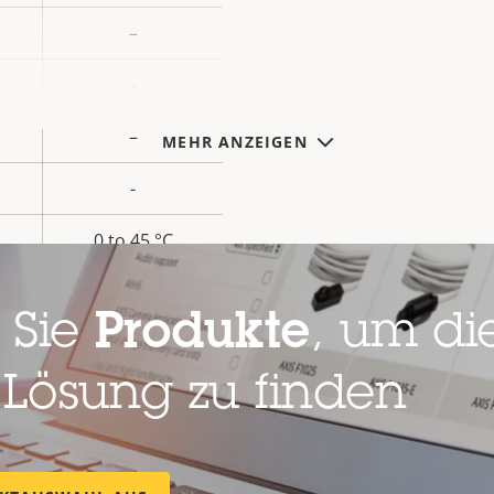
–
-
–
MEHR ANZEIGEN
-
0 to 45 °C
–
 Sie
Produkte
, um die
IP65
 Lösung zu finden