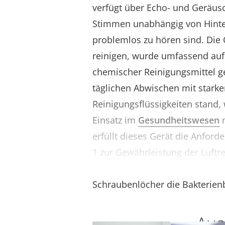
verfügt über Echo- und Geräus
Stimmen unabhängig von Hint
problemlos zu hören sind. Die O
reinigen, wurde umfassend au
chemischer Reinigungsmittel g
täglichen Abwischen mit stark
Reinigungsflüssigkeiten stand, 
Einsatz im
Gesundheitswesen
m
erfüllt dieses Gerät die Anfor
1 zur Gewährleistung der Luftr
minimiert die flache Frontplat
Schraubenlöcher die Bakterien
Aus