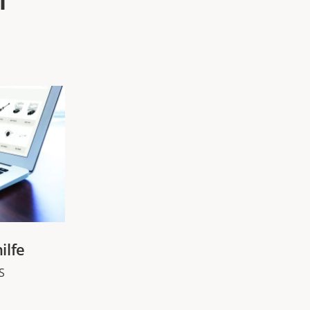
ilfe
S