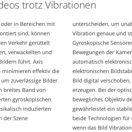
deos trotz Vibrationen
oder in Bereichen mit
unterscheiden, um unab
tiert sind, können
Vibration genaue und st
en Verkehr gerüttelt
Gyroskopische Sensoren 
en, verwackelten und
Bewegungen der Kamera
ildern führt
. Axis
automatisch elektronisc
 minimieren effektiv die
elektronischen Bildstabi
 um zuverlässige Bilder
Bild digital verschoben
n breites Band von
erzeugen. Bei der optisc
erten gyroskopischen
bewegliches Objektiv d
ikalisch induzierten
gewährleistet ein stabi
n der Szene
beide Technologien für 
wenn das Bild Vibration