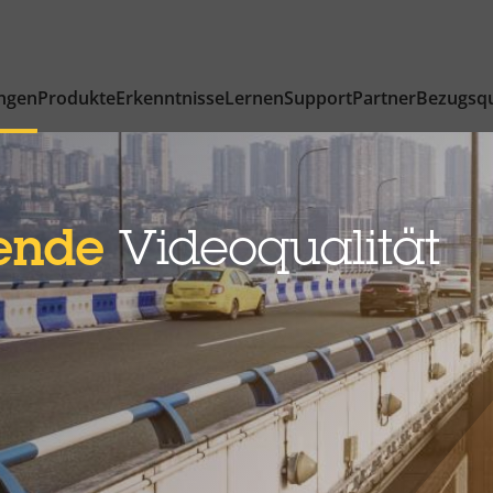
ngen
Produkte
Erkenntnisse
Lernen
Support
Partner
Bezugsqu
bende
Videoqualität