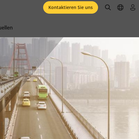
open searc
open l
an
Kontaktieren Sie uns
ellen