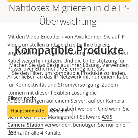
Nahtloses Migrieren in die IP-
Überwachung
Mit den Video-Encodern von Axis können Sie auf IP-
Video umstellen und gleichzeitig Ihre bereits
Kompatible Produkte
angeschaffte analoge Ausrüstung wie Kameras oder
Kabel weiterhin nutzen. Und die Unterstützung für
Machen Sie das Beste aus Ihrer Lösung. Verwenden
Power over Ethernet (PoE) ermöglicht das
Sie den Filter, um kompatible Produkte zu finden.
Anschließen an das IP-Netzwerk mit nur einem Kabel
für Konnektivität und Stromversorgung. Zudem
können mit dieser flexiblen Lösung die
Filtern nach:
Aufzeichnungen auf einem Server, auf der Kamera
oder in der Cloud gespeichert werden. Und wenn Sie
Hauptprodukte
Zubehör
sie mit der Video Management Software
AXIS
Camera Station
verwenden, benötigen Sie nur eine
Typ:
Lizenz für alle 4 Kanäle.