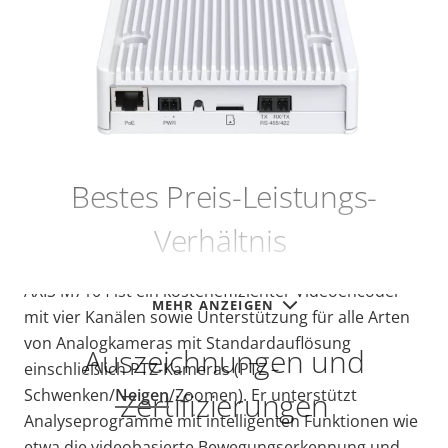
Bestes Preis-Leistungs-
Verhältnis
AXIS M7104 ist ein kosteneffizienter Videoencoder
MEHR ANZEIGEN
mit vier Kanälen sowie Unterstützung für alle Arten
von Analogkameras mit Standardauflösung
Auszeichnungen und
einschließlich PTZ-Kameras (PTZ –
Schwenken/
Neigen
/Zoomen). Er unterstützt
Zertifizierungen
Analyseprogramme mit intelligenten Funktionen wie
etwa die videobasierte Bewegungserkennung und