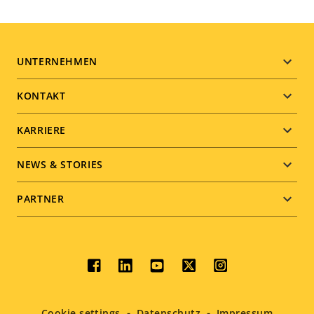
Footer
UNTERNEHMEN
menu
KONTAKT
KARRIERE
NEWS & STORIES
PARTNER
Social
menu
Cookie settings
Datenschutz
Impressum