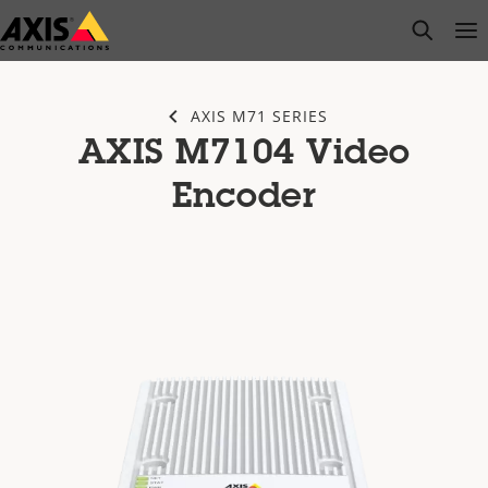
Zum
open s
Op
Clo
Hauptinhalt
springen
AXIS M71 SERIES
AXIS M7104 Video
Encoder