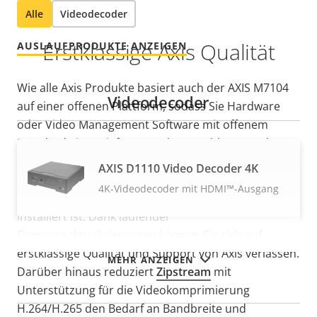
Alle
Videodecoder
Erstklassige Axis Qualität
AUSLAUFPRODUKTE ANZEIGEN
Wie alle Axis Produkte basiert auch der AXIS M7104
Videodecoder
auf einer offenen Plattform, sodass Sie Hardware
oder Video Management Software mit offenem
Standard eines Lieferanten Ihrer Wahl verwenden
können. Signierte Firmware und sicheres
AXIS D1110 Video Decoder 4K
Hochfahren garantieren, dass die Firmware nicht
4K-Videodecoder mit HDMI™-Ausgang
geändert wurde und nur autorisierte Firmware
installiert ist. Dank laufender
Firmwareaktualisierungen können Sie sich auf
erstklassige Qualität und Support von Axis verlassen.
MEHR ANZEIGEN
Darüber hinaus reduziert
Zipstream
mit
Unterstützung für die Videokomprimierung
H.264/H.265 den Bedarf an Bandbreite und