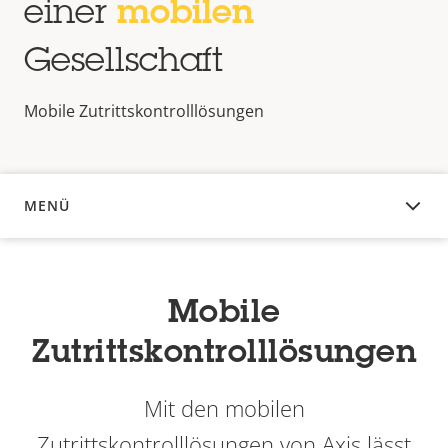
einer
mobilen
Gesellschaft
Mobile Zutrittskontrolllösungen
MENÜ
ÜBERSICHT
Mobile
Zutrittskontrolllösungen
Mit den mobilen
Zutrittskontrolllösungen von Axis lässt