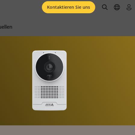
open searc
open l
an
Kontaktieren Sie uns
ellen