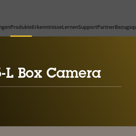
ngen
Produkte
Erkenntnisse
Lernen
Support
Partner
Bezugsqu
-L Box Camera