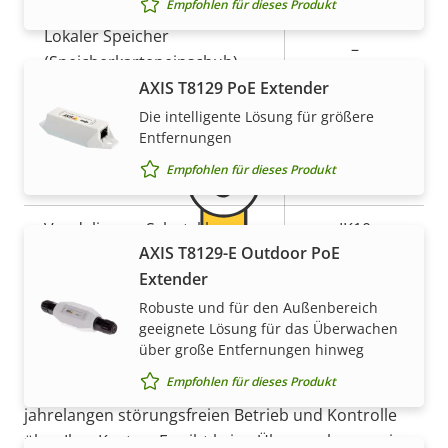
Empfohlen für dieses Produkt
Lokaler Speicher
–
(Speicherkarteneinschub)
Gewährleistung
AXIS T8129 PoE Extender
Betriebstemperatur
-40 to 55 °C
Die intelligente Lösung für größere
Entfernungen
Für den Außenbereich
Ja
Empfohlen für dieses Produkt
geeignet
Vandalismus-Schutzklasse
IK10
AXIS T8129-E Outdoor PoE
IP-Schutzklasse
IP66
Extender
5-Jahres-Gewährleistung für
Robuste und für den Außenbereich
Nachhaltigkeit
PVC free
ein sicheres Gefühl
geeignete Lösung für das Überwachen
über große Entfernungen hinweg
Empfohlen für dieses Produkt
Unsere neue 5-jährige Gewährleistung bietet
jahrelangen störungsfreien Betrieb und Kontrolle
über Ihre Kosten. Es gibt keine Überraschungen im