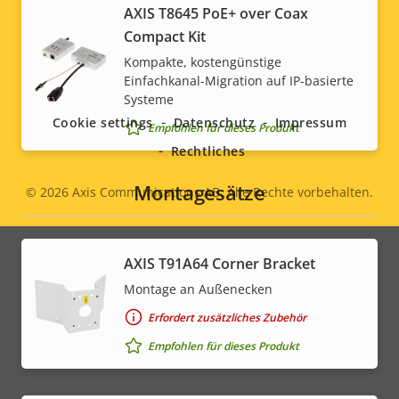
AXIS T8645 PoE+ over Coax
Compact Kit
Kompakte, kostengünstige
Social
Einfachkanal-Migration auf IP-basierte
Systeme
menu
Cookie settings
Datenschutz
Impressum
Empfohlen für dieses Produkt
Rechtliches
Montagesätze
© 2026
Axis Communications AB. Alle Rechte vorbehalten.
Legal
menu
AXIS T91A64 Corner Bracket
Montage an Außenecken
Erfordert zusätzliches Zubehör
Empfohlen für dieses Produkt