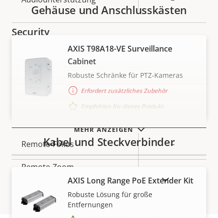
Gehäuse und Anschlusskästen
Security
AXIS T98A18-VE Surveillance
Eigentumsbeschreibung
Signiertes OS
Eigentumswert
–
Cabinet
Robuste Schränke für PTZ-Kameras
Secure Boot
–
Erfordert zusätzliches Zubehör
Empfohlen für dieses Produkt
Allgemein
MEHR ANZEIGEN
Kabel und Steckverbinder
Eigentumsbeschreibung
Remote-Fokus
Eigentumswert
–
Remote-Zoom
–
AUSLAUFPRODUKTE ANZEIGEN
AXIS Long Range PoE Extender Kit
Integrierte IR-Beleuchtung
–
Robuste Lösung für große
Entfernungen
OptimizedIR
–