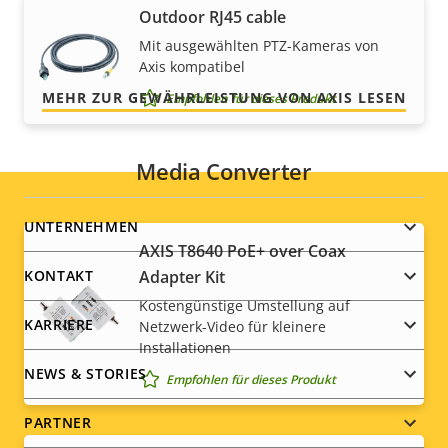
Outdoor RJ45 cable
Kleingedruckten – was wir versprechen, ist genau
das, was Sie bekommen.
Mit ausgewählten PTZ-Kameras von
Axis kompatibel
MEHR ZUR GEWÄHRLEISTUNG VON AXIS LESEN
Empfohlen für dieses Produkt
Media Converter
Footer
UNTERNEHMEN
AXIS T8640 PoE+ over Coax
menu
Adapter Kit
KONTAKT
Kostengünstige Umstellung auf
KARRIERE
Netzwerk-Video für kleinere
Installationen
NEWS & STORIES
Empfohlen für dieses Produkt
PARTNER