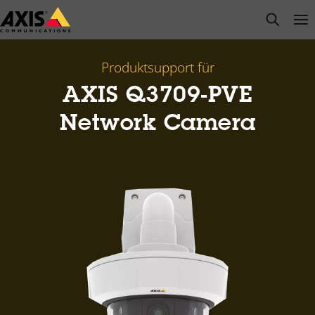
Zum
open s
Op
Clo
Hauptinhalt
springen
Produktsupport für
AXIS Q3709-PVE
Network Camera