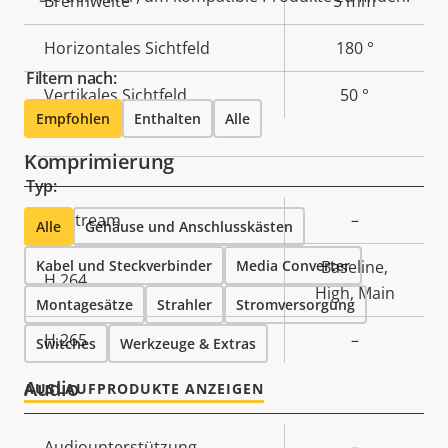
Eigentumsbeschreibung
Brennweite
Eigentumswert
5 mm
Horizontales Sichtfeld
180 °
Filtern nach:
Vertikales Sichtfeld
50 °
Empfohlen
Enthalten
Alle
Komprimierung
Typ:
Eigentumsbeschreibung
Zipstream
Eigentumswert
–
Alle
Gehäuse und Anschlusskästen
Kabel und Steckverbinder
Media Converter
Baseline,
H.264
High, Main
Montagesätze
Strahler
Stromversorgung
H.265
–
Switches
Werkzeuge & Extras
Audio
AUSLAUFPRODUKTE ANZEIGEN
Eigentumsbeschreibung
Audiounterstützung
Eigentumswert
–