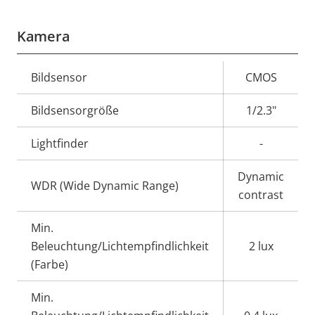
Kamera
Eigentumsbeschreibung
Bildsensor
Eigentumswert
CMOS
Bildsensorgröße
1/2.3"
Lightfinder
-
Dynamic
WDR (Wide Dynamic Range)
contrast
Min.
Beleuchtung/Lichtempfindlichkeit
2 lux
(Farbe)
Min.