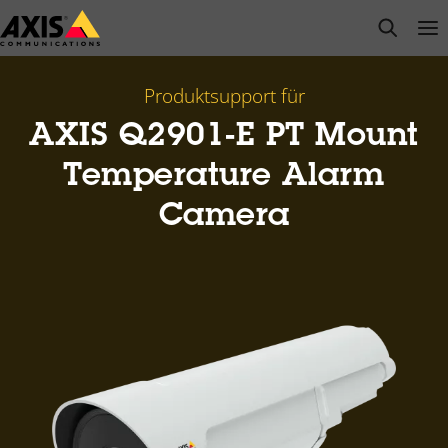
Zum
open s
Op
Clo
Hauptinhalt
springen
Produktsupport für
AXIS Q2901-E PT Mount
Temperature Alarm
Camera