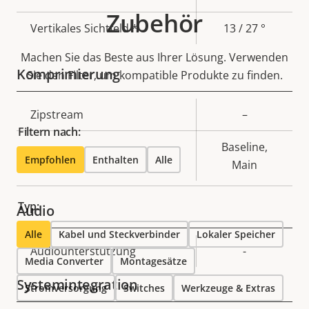
Zubehör
Vertikales Sichtfeld *
13 / 27 °
Machen Sie das Beste aus Ihrer Lösung. Verwenden
Komprimierung
Sie den Filter, um kompatible Produkte zu finden.
Eigentumsbeschreibung
Zipstream
Eigentumswert
–
Filtern nach:
Baseline,
H.264
Empfohlen
Enthalten
Alle
Main
Typ:
Audio
Alle
Kabel und Steckverbinder
Lokaler Speicher
Eigentumsbeschreibung
Audiounterstützung
Eigentumswert
-
Media Converter
Montagesätze
Systemintegration
Stromversorgung
Switches
Werkzeuge & Extras