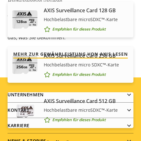
Hardwareoption variieren.
Unsere neue 5-jährige Gewährleistung bietet
AXIS Surveillance Card 128 GB
jahrelangen störungsfreien Betrieb und Kontrolle
Hochbelastbare microSDXC™-Karte
über Ihre Kosten. Es gibt keine Überraschungen im
Kleingedruckten – was wir versprechen, ist genau
Empfohlen für dieses Produkt
das, was Sie bekommen.
MEHR ZUR GEWÄHRLEISTUNG VON AXIS LESEN
AXIS Surveillance Card 256 GB
Hochbelastbare micro SDXC™-Karte
Empfohlen für dieses Produkt
Footer
UNTERNEHMEN
AXIS Surveillance Card 512 GB
menu
Hochbelastbare microSDXC™-Karte
KONTAKT
Empfohlen für dieses Produkt
KARRIERE
NEWS & STORIES