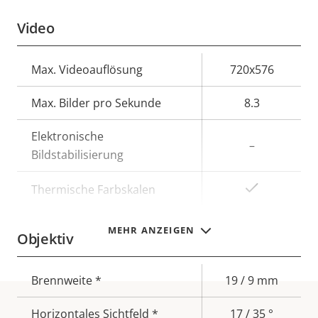
Video
Eigentumsbeschreibung
Max. Videoauflösung
Eigentumswert
720x576
Max. Bilder pro Sekunde
8.3
Elektronische
–
Bildstabilisierung
Ja
Thermische Farbskalen
MEHR ANZEIGEN
Objektiv
Eigentumsbeschreibung
Brennweite *
Eigentumswert
19 / 9 mm
Horizontales Sichtfeld *
17 / 35 °