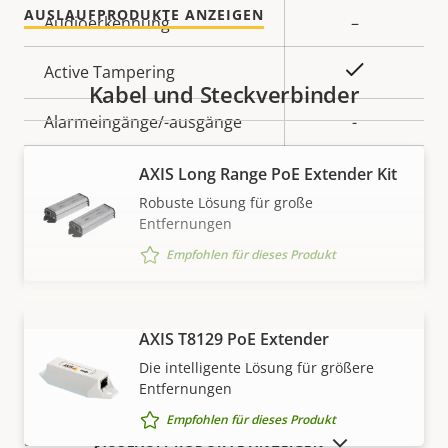
AUSLAUFPRODUKTE ANZEIGEN
Eigentumsbeschreibung
Audioerkennung
Eigentumswert
–
Ja
Active Tampering
Kabel und Steckverbinder
Alarmeingänge/-ausgänge
-
Ja
Serielle Anschlüsse
AXIS Long Range PoE Extender Kit
Robuste Lösung für große
Videobasierte
Entfernungen
Ja
Bewegungserkennung
Empfohlen für dieses Produkt
Netzwerk
AXIS T8129 PoE Extender
MEHR ANZEIGEN
Die intelligente Lösung für größere
Eigentumsbeschreibung
PoE-Klasse
Eigentumswert
3
Entfernungen
Empfohlen für dieses Produkt
Security
AUSLAUFPRODUKTE ANZEIGEN