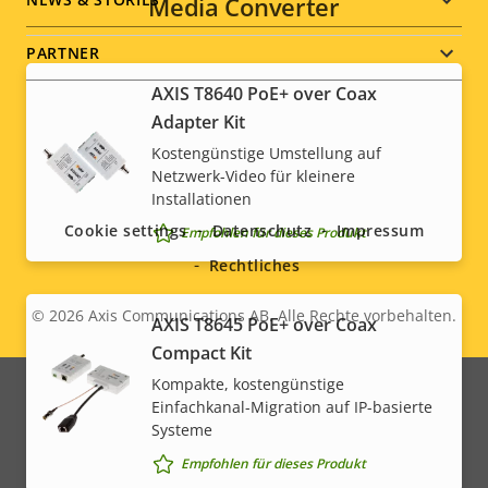
Media Converter
PARTNER
AXIS T8640 PoE+ over Coax
Adapter Kit
Kostengünstige Umstellung auf
Social
Netzwerk-Video für kleinere
Installationen
menu
Cookie settings
Datenschutz
Impressum
Empfohlen für dieses Produkt
Rechtliches
© 2026
Axis Communications AB. Alle Rechte vorbehalten.
Legal
AXIS T8645 PoE+ over Coax
Compact Kit
menu
Kompakte, kostengünstige
Einfachkanal-Migration auf IP-basierte
Systeme
Empfohlen für dieses Produkt